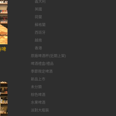
義大利
英國
荷蘭
蘇格蘭
西班牙
越南
香港
特啤
原廠啤酒杯(近期上架)
啤酒禮盒/禮品
季節限定啤酒
新品上市
未分類
棕色啤酒
水果啤酒
派對大瓶裝