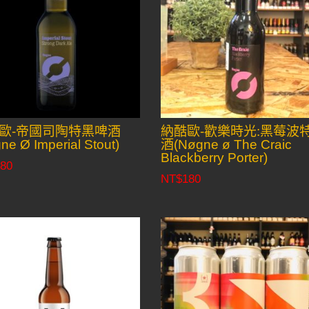
歐-帝國司陶特黑啤酒
納酷歐-歡樂時光:黑莓波
ne Ø Imperial Stout)
酒(Nøgne ø The Craic
Blackberry Porter)
80
NT$
180