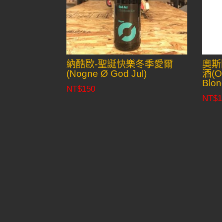
納酷歐-聖誕快樂冬季愛爾
奧斯
(Nogne Ø God Jul)
酒(Os
Blon
NT$
150
NT$
1