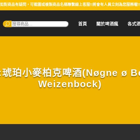
如對商品有疑問，可截圖或複製商品名稱聯繫線上客服!!將會有人員立刻為您服務喔!!
搜
首頁
關於啤酒瘋
各式
尋：
珀小麥柏克啤酒(Nøgne ø Bern
Weizenbock)