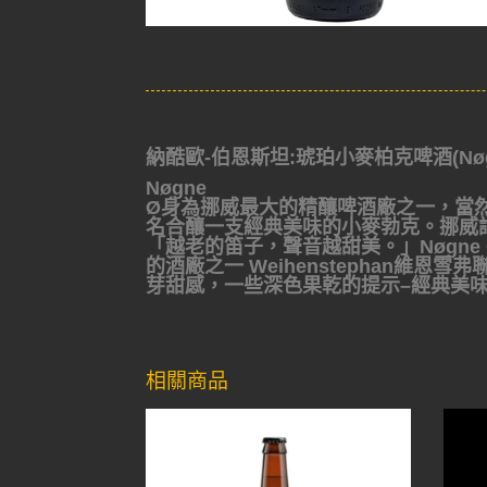
納酷歐-伯恩斯坦:琥珀小麥柏克啤酒(Nøgne ø 
Nøgne
Ø身為挪威最大的精釀啤酒廠之一，當然要
名合釀一支經典美味的小麥勃克。挪威話裡有一句
「越老的笛子，聲音越甜美。」Nøgn
的酒廠之一 Weihenstephan維
芽甜感，一些深色果乾的提示–經典美
相關商品