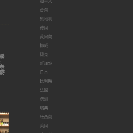
加拿大
台灣
奧地利
德國
愛爾蘭
挪威
捷克
聯
:
新加坡
老
與麥
日本
比利時
法國
澳洲
瑞典
紐西蘭
美國