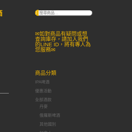
酒
搜
尋：
✉如對商品有疑問或想
查詢庫存，請加入我們
的LINE ID，將有專人為
您服務✉
商品分類
IPA啤酒
優惠活動
全部酒款
丹麥
俄羅斯啤酒
其他國別