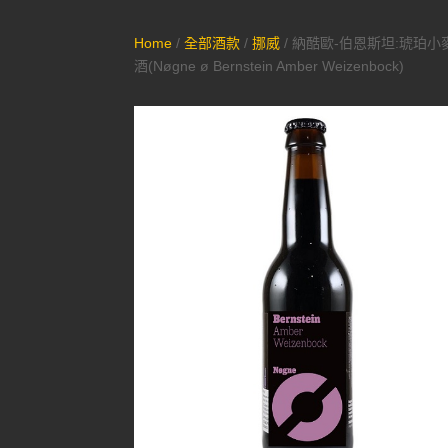
Home
/
全部酒款
/
挪威
/ 納酷歐-伯恩斯坦:琥珀
酒(Nøgne ø Bernstein Amber Weizenbock)