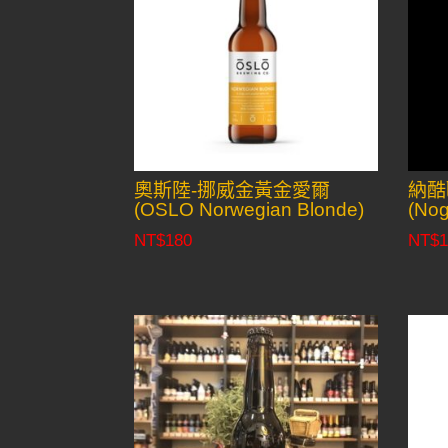
奧斯陸-挪威金黃金愛爾
納酷
(OSLO Norwegian Blonde)
(Nog
NT$
180
NT$
1