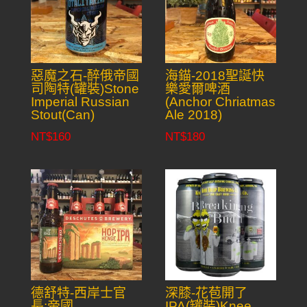
惡魔之石-醉俄帝國
海錨-2018聖誕快
司陶特(罐裝)Stone
樂愛爾啤酒
Imperial Russian
(Anchor Chriatmas
Stout(Can)
Ale 2018)
NT$
160
NT$
180
德舒特-西岸士官
深膝-花苞開了
長:帝國
IPA(罐裝)Knee