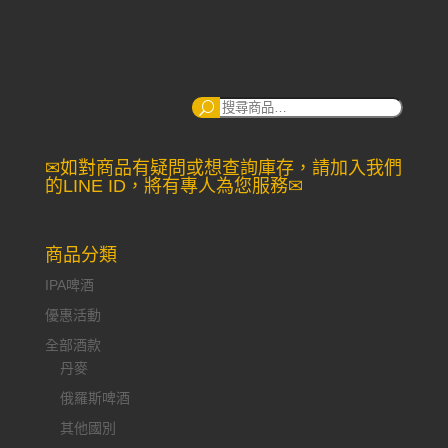
搜
尋：
✉如對商品有疑問或想查詢庫存，請加入我們
的LINE ID，將有專人為您服務✉
商品分類
IPA啤酒
優惠活動
全部酒款
丹麥
俄羅斯啤酒
其他國別