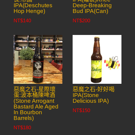
IPA(Deschutes
Deep-Breaking
Hop Henge)
Bud IPA(Can)
NT$
140
NT$
200
惡魔之石-星際壞
惡魔之石-好好喝
蛋:波本桶陳啤酒
IPA(Stone
(Stone Arrogant
Delicious IPA)
Bastard Ale Aged
NT$
150
In Bourbon
Barrels)
NT$
180