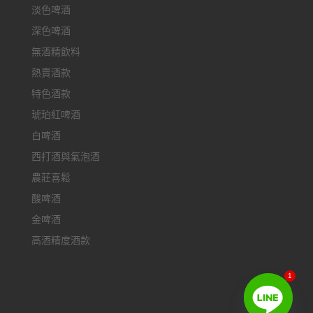
淡色啤酒
深色啤酒
無酒精飲料
熱賣酒款
特色酒款
琥珀紅啤酒
白啤酒
西打酒與氣泡酒
農莊喜鬆
酸啤酒
金啤酒
高酒精度酒款
1