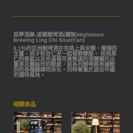
惡夢酒廠-凌遲酸啤酒(罐裝)Nightmare
Brewing Ling Chi Sour(Can)
8.1％的亞洲酸啤酒在杏桃上與米糖，蜜餞的
生薑，桃子和杏仁泥一起發酵變酸。
核桃果
仁的香氣以及充滿著花香飽滿的酒體襯托出
薑香及麗絲玲的酸感，
該系列酸啤將根據酷
刑的各種翻譯而命名，同時著重於源自中國
的獨特風味。
相關商品