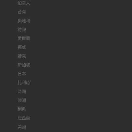
加拿大
台灣
奧地利
德國
愛爾蘭
挪威
捷克
新加坡
日本
比利時
法國
澳洲
瑞典
紐西蘭
美國