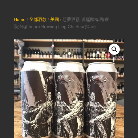
Home
/
全部酒款
/
美國
/ 惡夢酒廠-凌遲酸啤酒(罐
裝)Nightmare Brewing Ling Chi Sour(Can)