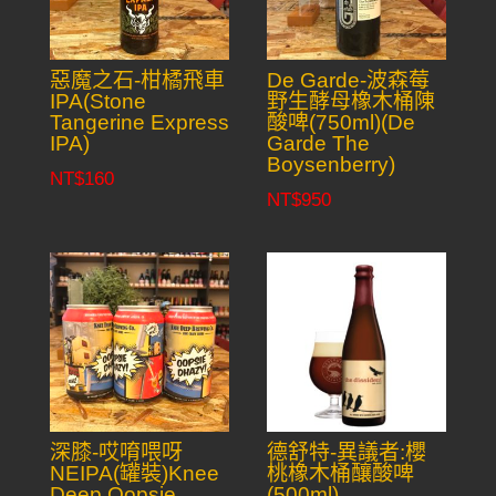
惡魔之石-柑橘飛車
De Garde-波森莓
IPA(Stone
野生酵母橡木桶陳
Tangerine Express
酸啤(750ml)(De
IPA)
Garde The
Boysenberry)
NT$
160
NT$
950
深膝-哎唷喂呀
德舒特-異議者:櫻
NEIPA(罐裝)Knee
桃橡木桶釀酸啤
Deep Oopsie
(500ml)