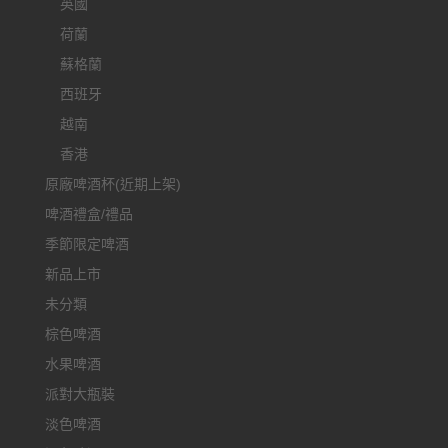
英國
荷蘭
蘇格蘭
西班牙
越南
香港
原廠啤酒杯(近期上架)
啤酒禮盒/禮品
季節限定啤酒
新品上市
未分類
棕色啤酒
水果啤酒
派對大瓶裝
淡色啤酒