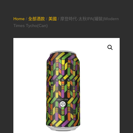
Home
/
全部酒款
/
美國
/ 摩登時代-太秋IPA(罐裝)Modern
Times Tycho(Can)