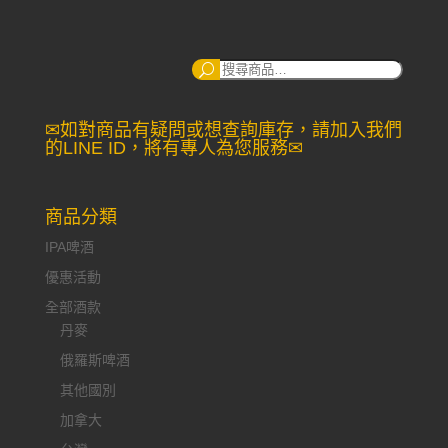
搜
尋：
✉如對商品有疑問或想查詢庫存，請加入我們
的LINE ID，將有專人為您服務✉
商品分類
IPA啤酒
優惠活動
全部酒款
丹麥
俄羅斯啤酒
其他國別
加拿大