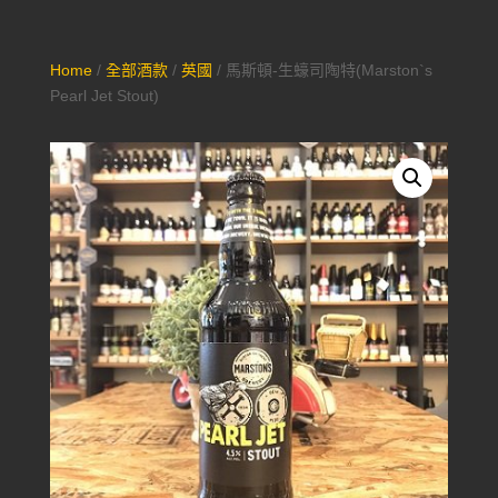
Home
/
全部酒款
/
英國
/ 馬斯頓-生蠔司陶特(Marston`s
Pearl Jet Stout)