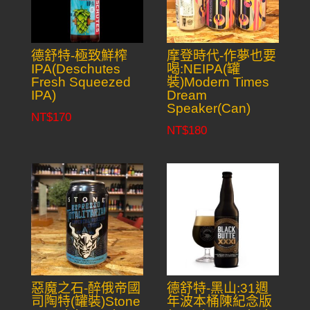
德舒特-極致鮮榨
摩登時代-作夢也要
IPA(Deschutes
喝:NEIPA(罐
Fresh Squeezed
裝)Modern Times
IPA)
Dream
Speaker(Can)
NT$
170
NT$
180
惡魔之石-醉俄帝國
德舒特-黑山:31週
司陶特(罐裝)Stone
年波本桶陳紀念版