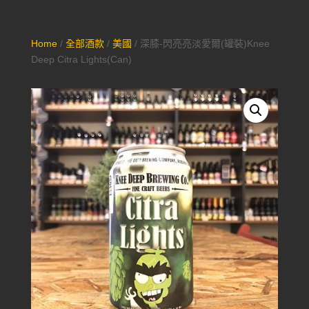
Home
/
全部酒款
/
美國
/ 深膝-閃亮亮淡愛爾(罐裝)Knee
Deep Citra Lights(Can)