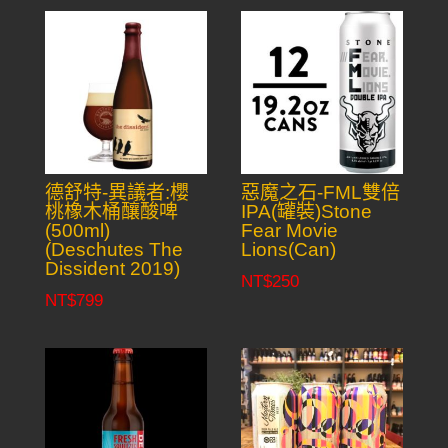
德舒特-異議者:櫻
惡魔之石-FML雙倍
桃橡木桶釀酸啤
IPA(罐裝)Stone
(500ml)
Fear Movie
(Deschutes The
Lions(Can)
Dissident 2019)
NT$
250
NT$
799