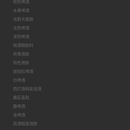
棕色啤酒
水果啤酒
派對大瓶裝
淡色啤酒
深色啤酒
無酒精飲料
熱賣酒款
特色酒款
琥珀紅啤酒
白啤酒
西打酒與氣泡酒
農莊喜鬆
酸啤酒
金啤酒
高酒精度酒款