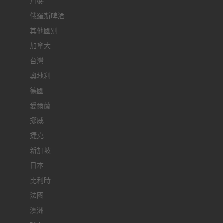
丹麥
俄羅斯啤酒
其他國別
加拿大
台灣
奧地利
德國
愛爾蘭
挪威
捷克
新加坡
日本
比利時
法國
澳洲