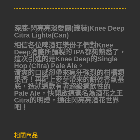
深膝-閃亮亮淡愛爾(罐裝)Knee Deep
Citra Lights(Can)
相信各位啤酒狂樂份子們對Knee
Deep酒廠所釀製的 IPA都夠熟悉了，
這次引進的是Knee Deep的Single
Hop (Citra) Pale Ale。
清爽的口感卻帶來瘋狂強烈的柑橘類
果香！再配上麥芽帶來的餅乾香氣基
底，造就這款有著超級適飲性的
Pale Ale，快開啟這盞名為酒花之王
Citra的明燈，通往閃亮亮酒花世界
吧！
相關商品