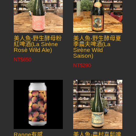
美人魚-野生酵母粉
美人魚-野生酵母夏
紅啤酒(La Sirène
季農夫啤酒(La
Rosè Wild Ale)
Sirène Wild
Saison)
NT$
650
NT$
290
Range有感
美人魚-農村喜鬆啤