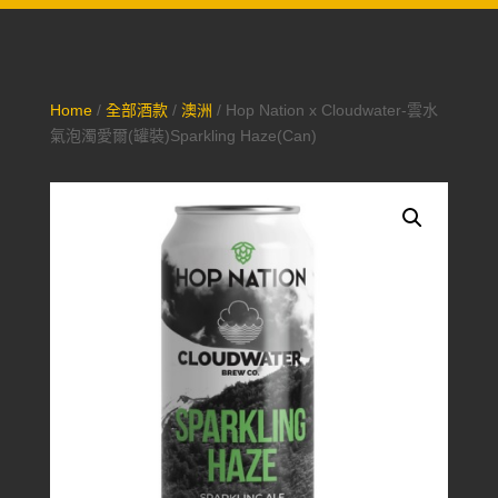
Home
/
全部酒款
/
澳洲
/ Hop Nation x Cloudwater-雲水
氣泡濁愛爾(罐裝)Sparkling Haze(Can)