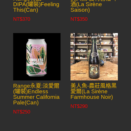
DIPA(罐裝)Feeling
酒(La Sirène
This(Can)
Saison)
NT$
370
NT$
350
Range永夏:淡愛爾
美人魚-農莊風格黑
(罐裝)Endless
愛爾(La Sirène
Summer California
Farmhouse Noir)
Pale(Can)
NT$
290
NT$
250