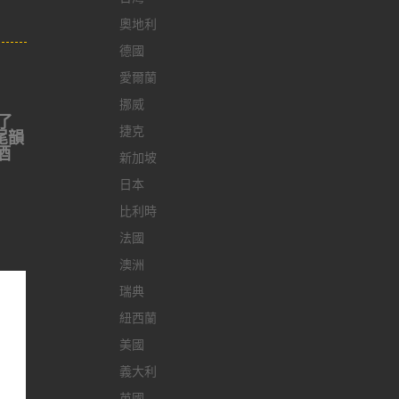
奧地利
德國
愛爾蘭
挪威
了
捷克
，尾韻
酒
新加坡
日本
比利時
法國
澳洲
瑞典
紐西蘭
美國
義大利
英國