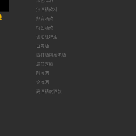
深色啤酒
無酒精飲料
罐
熱賣酒款
特色酒款
琥珀紅啤酒
白啤酒
西打酒與氣泡酒
農莊喜鬆
酸啤酒
金啤酒
高酒精度酒款