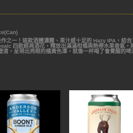
ce(Can)
代表作之一！這款酒體濃霧、果汁感十足的 Hazy IPA，結合
tra 和 Mosaic 四款經典酒花，釋放出滿滿柑橘與熱帶水果香氣
澄清，呈現出亮眼的橘黃色澤，就像一杯喝了會覺醒的啤