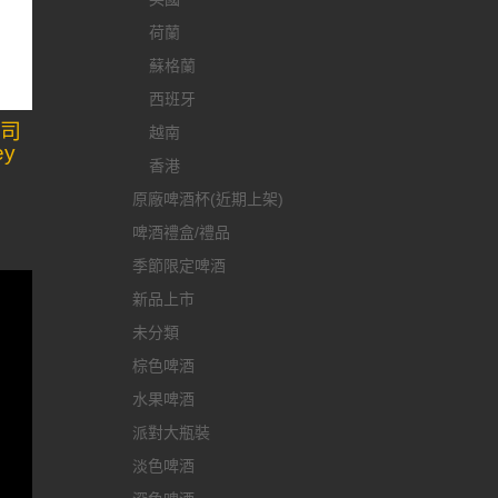
荷蘭
蘇格蘭
西班牙
國司
越南
ey
香港
原廠啤酒杯(近期上架)
啤酒禮盒/禮品
季節限定啤酒
新品上市
未分類
棕色啤酒
水果啤酒
派對大瓶裝
淡色啤酒