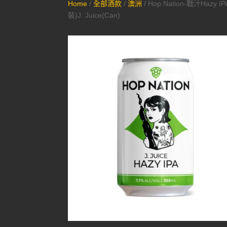
Home
/
全部酒款
/
澳洲
/ Hop Nation-戰汁Hazy I
裝)J. Juice(Can)