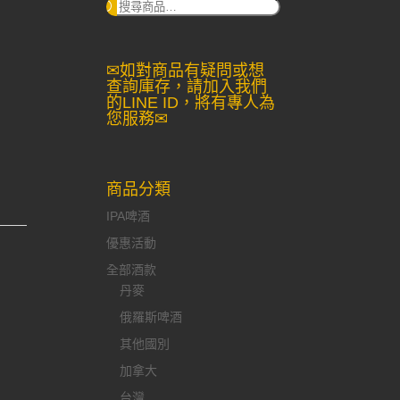
搜
尋：
✉如對商品有疑問或想
查詢庫存，請加入我們
的LINE ID，將有專人為
您服務✉
商品分類
IPA啤酒
優惠活動
全部酒款
丹麥
俄羅斯啤酒
其他國別
加拿大
台灣