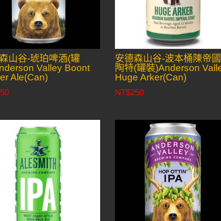
森山谷-琥珀啤酒(罐
安德森山谷-波本桶陳帝
derson Valley Boont
陶特(罐裝)Anderson Vall
r Ale(Can)
Huge Arker(Can)
50
NT$
250