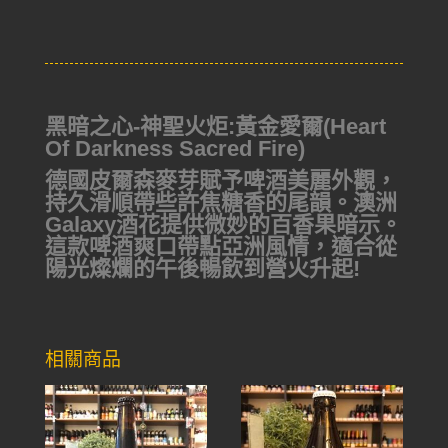
黑暗之心-神聖火炬:黃金愛爾(Heart
Of Darkness Sacred Fire)
德國皮爾森麥芽賦予啤酒美麗外觀，
持久滑順帶些許焦糖香的尾韻。澳洲
Galaxy酒花提供微妙的百香果暗示。
這款啤酒爽口帶點亞洲風情，適合從
陽光燦爛的午後暢飲到營火升起!
相關商品