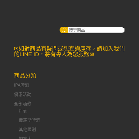
搜
尋：
✉如對商品有疑問或想查詢庫存，請加入我們
的LINE ID，將有專人為您服務✉
商品分類
IPA啤酒
優惠活動
全部酒款
丹麥
俄羅斯啤酒
其他國別
加拿大