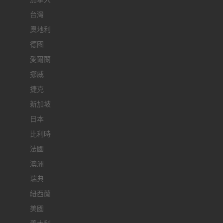
台灣
奧地利
德國
愛爾蘭
挪威
捷克
新加坡
日本
比利時
法國
澳洲
瑞典
紐西蘭
美國