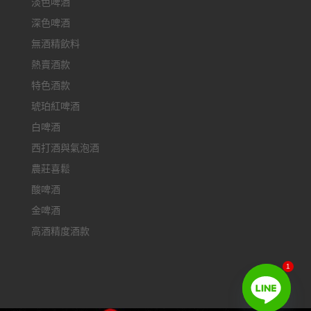
淡色啤酒
深色啤酒
無酒精飲料
熱賣酒款
特色酒款
琥珀紅啤酒
白啤酒
西打酒與氣泡酒
農莊喜鬆
酸啤酒
金啤酒
高酒精度酒款
1