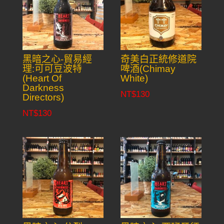
黑暗之心-貿易經
奇美白正統修道院
理:可可豆波特
啤酒(Chimay
(Heart Of
White)
Darkness
NT$
130
Directors)
NT$
130