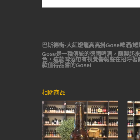
巴斯德街-大紅燈籠高高掛Gose啤酒(罐裝)Paste
Gose是一種傳統的德國啤酒，釀製起
色，這款啤酒帶有視覺警報聲在招呼著
款值得品嘗的Gose!
相關商品