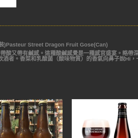
ur Street Dragon Fruit Gose(Can)
來帶酸又帶有鹹感。這種酸鹹感覺是一種感官盛宴。略帶
飲酒者。香菜和乳酸菌（酸味物質）的香氣向鼻子說Hi，