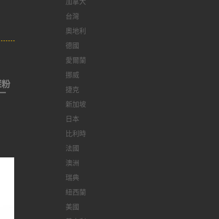
加拿大
台灣
奧地利
德國
愛爾蘭
挪威
深粉
捷克
一
新加坡
日本
比利時
法國
澳洲
瑞典
紐西蘭
美國