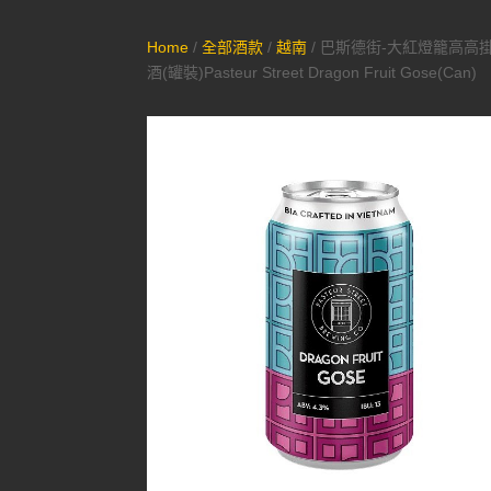
Home
/
全部酒款
/
越南
/ 巴斯德街-大紅燈籠高高掛
酒(罐裝)Pasteur Street Dragon Fruit Gose(Can)