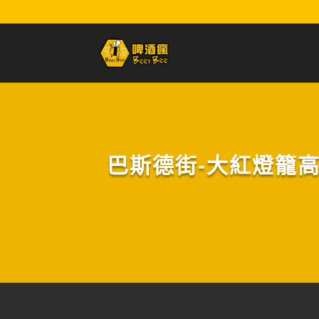
巴斯德街-大紅燈籠高高掛G