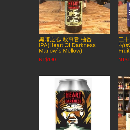
黑暗之心-敘事者:柚香
二十
IPA(Heart Of Darkness
啤(#2
Marlow`s Mellow)
Frui
NT$
130
NT$
1