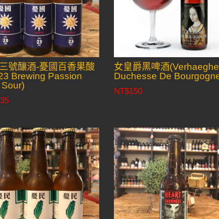
三號釀酒-憂國百香果酸
女皇爵黑啤酒(Verhaegh
3 Brewing Passion
Duchesse De Bourgogn
t Sour)
NT$
150
35