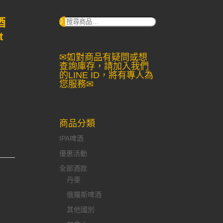
酒
搜
尋：
t
✉如對商品有疑問或想
查詢庫存，請加入我們
的LINE ID，將有專人為
您服務✉
商品分類
IPA啤酒
優惠活動
全部酒款
丹麥
俄羅斯啤酒
其他國別