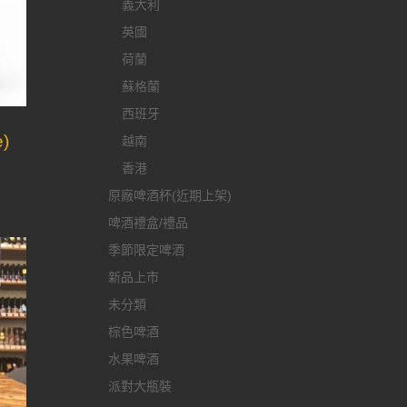
義大利
英國
荷蘭
蘇格蘭
西班牙
e
e)
越南
香港
原廠啤酒杯(近期上架)
啤酒禮盒/禮品
季節限定啤酒
新品上市
未分類
棕色啤酒
水果啤酒
派對大瓶裝