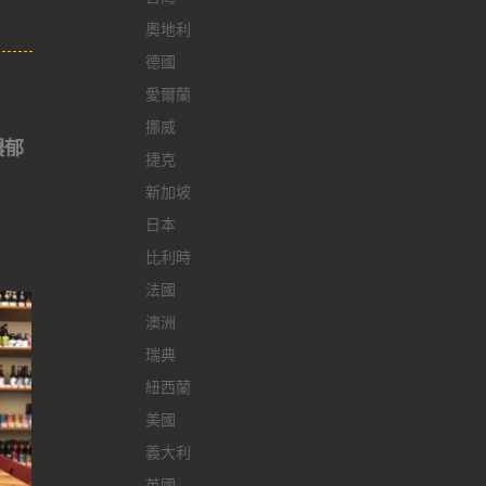
奧地利
德國
愛爾蘭
挪威
濃郁
捷克
新加坡
日本
比利時
法國
澳洲
瑞典
紐西蘭
美國
義大利
英國