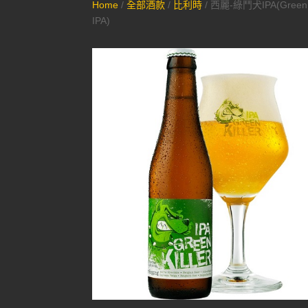
Home
/
全部酒款
/
比利時
/ 西麗-綠鬥犬IPA(Green K
IPA)