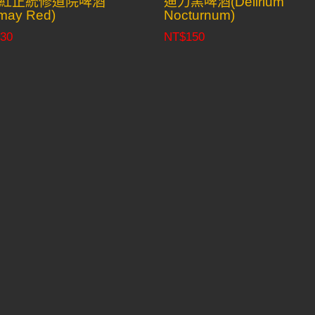
紅正統修道院啤酒
迪力黑啤酒(Delirium
may Red)
Nocturnum)
30
NT$
150