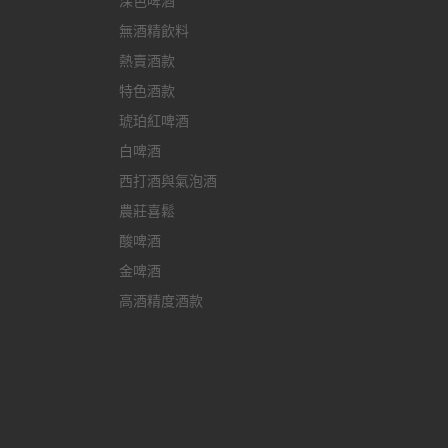
深色啤酒
無酒精飲料
熱賣酒款
特色酒款
琥珀紅啤酒
白啤酒
西打酒與氣泡酒
農莊喜鬆
酸啤酒
金啤酒
高酒精度酒款