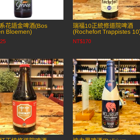
系花語金啤酒(Bos
瑞福10正統修道院啤酒
en Bloemen)
(Rochefort Trappistes 10
25
NT$
170