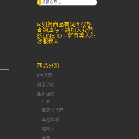
搜
尋：
✉如對商品有疑問或想
查詢庫存，請加入我們
的LINE ID，將有專人為
您服務✉
商品分類
IPA啤酒
優惠活動
全部酒款
丹麥
俄羅斯啤酒
其他國別
加拿大
台灣