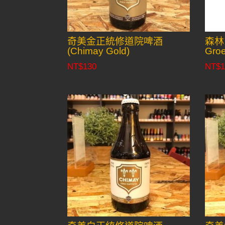
奇美金正統修道院啤酒
森林
(Chimay Gold)
Gro
NT$
130
NT$
1