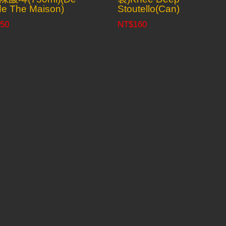
e The Maison)
Stoutello(Can)
50
NT$
160