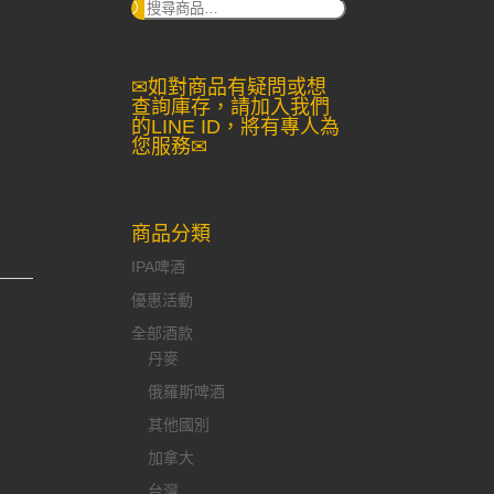
搜
尋：
✉如對商品有疑問或想
查詢庫存，請加入我們
的LINE ID，將有專人為
您服務✉
商品分類
IPA啤酒
優惠活動
全部酒款
丹麥
俄羅斯啤酒
其他國別
加拿大
台灣