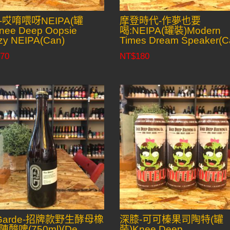
-哎唷喂呀NEIPA(罐
摩登時代-作夢也要
nee Deep Oopsie
喝:NEIPA(罐裝)Modern
zy NEIPA(Can)
Times Dream Speaker(C
70
NT$
180
 Garde-招牌款野生酵母橡
深膝-可可榛果司陶特(罐
酸啤(750ml)(De
裝)Knee Deep