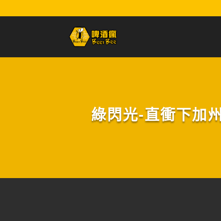
綠閃光-直衝下加州:拉格