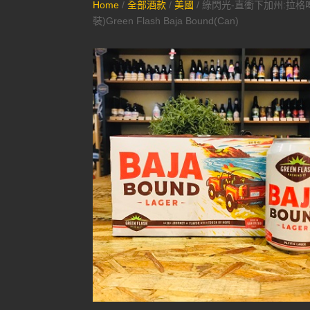
Home
/
全部酒款
/
美國
/ 綠閃光-直衝下加州:拉格
裝)Green Flash Baja Bound(Can)