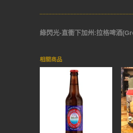
綠閃光-直衝下加州:拉格啤酒(Green 
相關商品