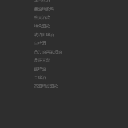
深色啤酒
無酒精飲料
熱賣酒款
特色酒款
琥珀紅啤酒
白啤酒
西打酒與氣泡酒
農莊喜鬆
酸啤酒
金啤酒
高酒精度酒款