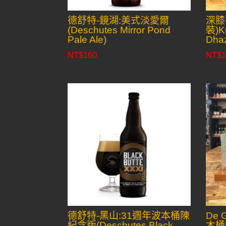
德舒特-鏡湖:美式淡愛爾
深膝
(Deschutes Mirror Pond
裝)K
Pale Ale)
Dha
NT$
160
NT$
1
德舒特-黑山:31週年波本桶陳
De
紀念版(Deschutes Black
木桶陳