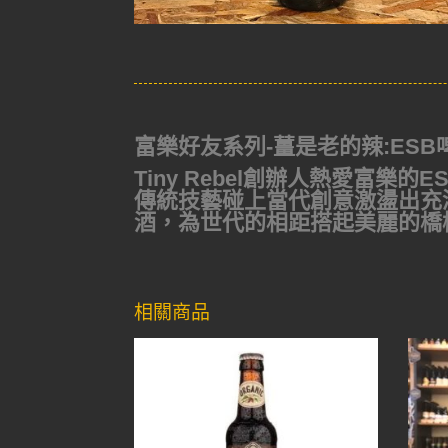
富樂好友系列-薑是老的辣:ESB啤酒(Full
Tiny Rebel創辦人熱愛富
傳統技藝碰上當代創意激盪出充
酒，為世代的相距搭起美麗的橋
相關商品