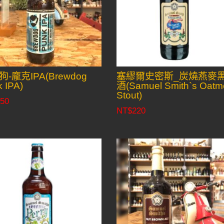
-龐克IPA(Brewdog
塞繆爾史密斯_炭燒燕麥
 IPA)
酒(Samuel Smith`s Oatm
Stout)
50
NT$
220