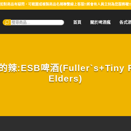
如對商品有疑問，可截圖或複製商品名稱聯繫線上客服!!將會有人員立刻為您服務喔!!
搜
首頁
關於啤酒瘋
各式
尋：
SB啤酒(Fuller`s+Tiny Reb
Elders)