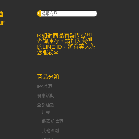
酒
搜
尋：
ur
✉如對商品有疑問或想
查詢庫存，請加入我們
的LINE ID，將有專人為
您服務✉
商品分類
IPA啤酒
優惠活動
全部酒款
丹麥
俄羅斯啤酒
其他國別