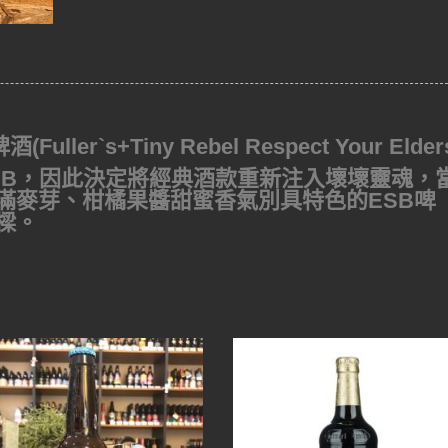
er`s+Tiny Rebel Respect Your Elder
樂的ESB，因此決定將經典酒款重新注入壞壞靈魂，
滿麥芽、柑橘果醬甜蜜香氣別具特色的ESB啤
樑。