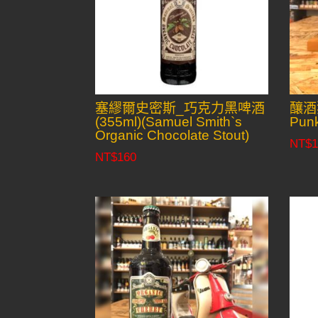
塞繆爾史密斯_巧克力黑啤酒
釀酒狗
(355ml)(Samuel Smith`s
Punk
Organic Chocolate Stout)
NT$
1
NT$
160