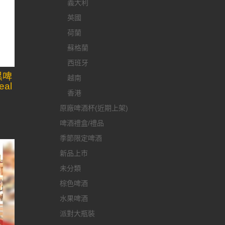
義大利
英國
荷蘭
蘇格蘭
西班牙
黑啤
越南
eal
香港
原廠啤酒杯(近期上架)
啤酒禮盒/禮品
季節限定啤酒
新品上市
未分類
棕色啤酒
水果啤酒
派對大瓶裝