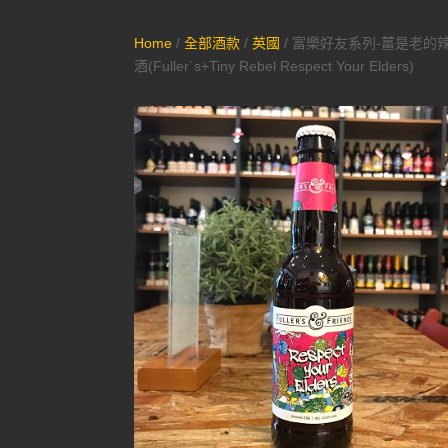
Home
/
全部酒款
/
英國
/ 富樂好友系列-薑是老的辣
酒(Fuller`s+Tiny Rebel Respect Your Elders)