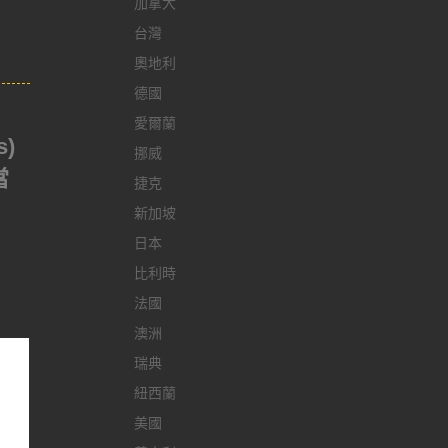
加拿大
台灣
奧地利
德國
愛爾蘭
s)
挪威
當
捷克
新加坡
日本
比利時
法國
澳洲
瑞典
紐西蘭
美國