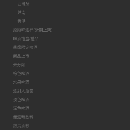
西班牙
越南
香港
原廠啤酒杯(近期上架)
啤酒禮盒/禮品
季節限定啤酒
新品上市
未分類
棕色啤酒
水果啤酒
派對大瓶裝
淡色啤酒
深色啤酒
無酒精飲料
熱賣酒款