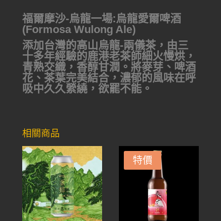
福爾摩沙-烏龍一場:烏龍愛爾啤酒
(Formosa Wulong Ale)
添加台灣的高山烏龍-兩儀茶，由三
十多年經驗的鹿港老茶師細火慢烘，
青熟交織，香醇甘潤。將麥芽、啤酒
花、茶葉完美結合，濃郁的風味在呼
吸中久久縈繞，欲罷不能。
相關商品
特價