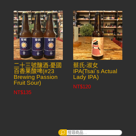
price
price
was:
is:
NT$180.
NT$150.
二十三號釀酒-憂國
蔡氏-淑女
百香果酸啤(#23
IPA(Tsai`s Actual
Brewing Passion
Lady IPA)
Fruit Sour)
NT$
120
NT$
135
搜