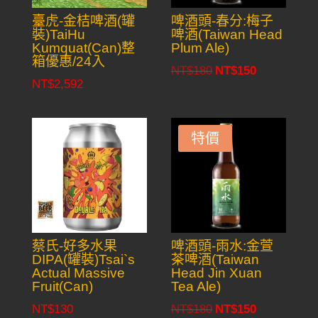
臺虎-金桔啤酒(罐
啤酒頭-春分:梅子
裝)TaiHu
啤酒(Taiwan Head
Kumquat(Can)整
Plum Ale)
箱優惠/24入
NT$
180
NT$
150
Original
Current
NT$
2,592
price
price
was:
is:
NT$180.
NT$150.
特價
蔡氏-好多水果
啤酒頭-雨水:金萱
DIPA(罐裝)Tsai`s
茶啤酒(Taiwan
Actual Massive
Head Jin Xuan
Fruit(Can)
Tea Ale)
NT$
130
NT$
180
NT$
150
Original
Current