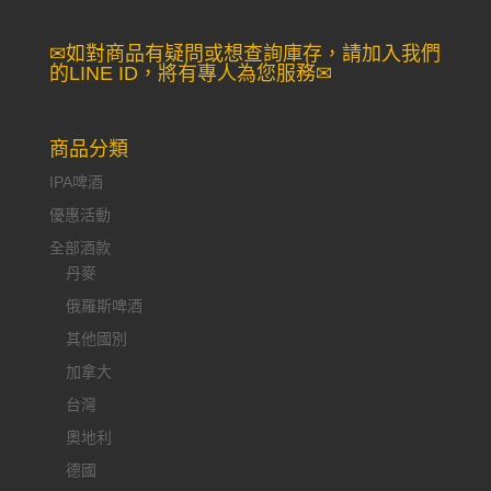
尋：
✉如對商品有疑問或想查詢庫存，請加入我們
的LINE ID，將有專人為您服務✉
商品分類
IPA啤酒
優惠活動
全部酒款
丹麥
俄羅斯啤酒
其他國別
加拿大
台灣
奧地利
德國