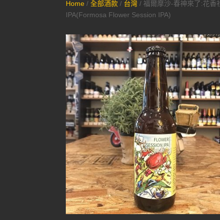
Home
/
全部酒款
/
台灣
/ 福爾摩沙-春神來了:花香
IPA(Formosa Flower Session IPA)