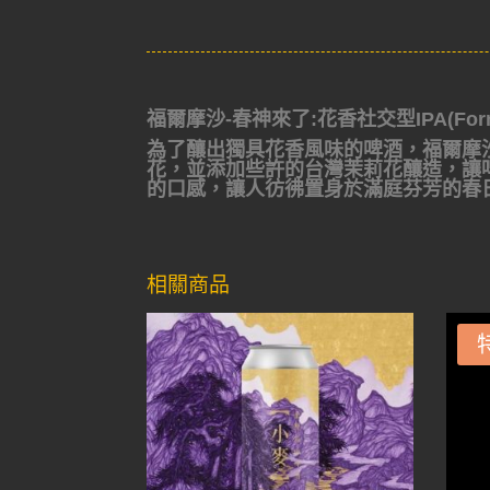
福爾摩沙-春神來了:花香社交型IPA(Formosa 
為了釀出獨具花香風味的啤酒，
福爾摩
花，
並添加些許的台灣茉莉花釀造，
讓
的口感，
讓人彷彿置身於滿庭芬芳的春
相關商品