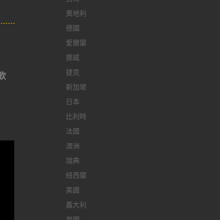
奧地利
德國
愛爾蘭
挪威
捷克
飲
新加坡
日本
比利時
法國
澳洲
瑞典
紐西蘭
美國
義大利
英國