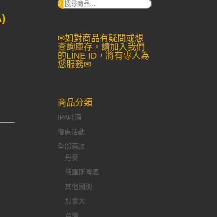
搜
尋：
)
✉如對商品有疑問或想
查詢庫存，請加入我們
的LINE ID，將有專人為
您服務✉
商品分類
IPA啤酒
優惠活動
全部酒款
丹麥
俄羅斯啤酒
其他國別
加拿大
台灣