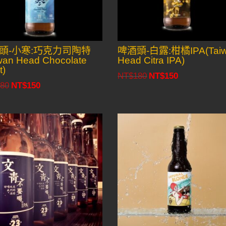
頭-小寒:巧克力司陶特
啤酒頭-白露:柑橘IPA(Tai
wan Head Chocolate
Head Citra IPA)
t)
NT$
180
NT$
150
Original
Current
80
NT$
150
Original
Current
price
price
price
price
was:
is:
was:
is:
NT$180.
NT$150.
NT$180.
NT$150.