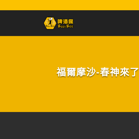
福爾摩沙-春神來了:花香