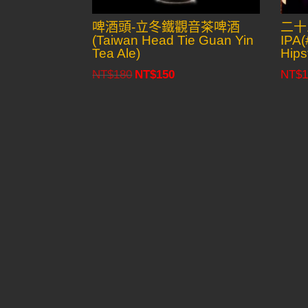
啤酒頭-立冬鐵觀音茶啤酒
二十
(Taiwan Head Tie Guan Yin
IPA(
Tea Ale)
Hips
NT$
180
NT$
150
NT$
1
Original
Current
price
price
was:
is:
NT$180.
NT$150.