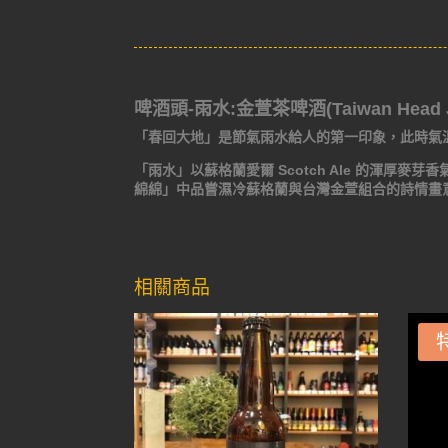
啤酒頭-雨水:金萱茶啤酒(Taiwan Head Jin
「春回大地」是節氣雨水給人的第一印象，此時氣
「雨水」以蘇格蘭愛爾 Scotch Ale 的渾厚麥
綿綿」中品嘗濕冷蘇格蘭與台灣金萱組合的詩情畫
相關商品