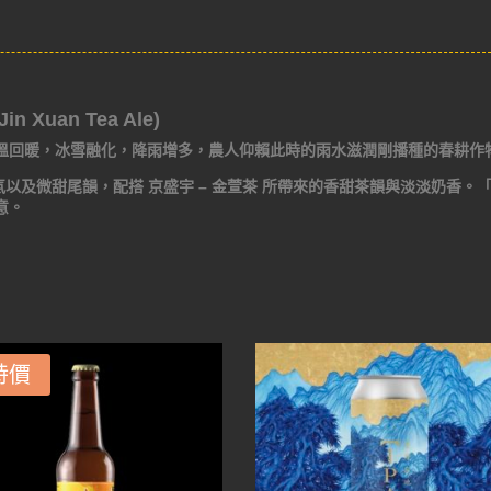
 Xuan Tea Ale)
溫回暖，冰雪融化，降雨增多，農人仰賴此時的雨水滋潤剛播種的春耕作
芽香氣以及微甜尾韻，配搭 京盛宇 – 金萱茶 所帶來的香甜茶韻與淡淡奶香。
意。
特價