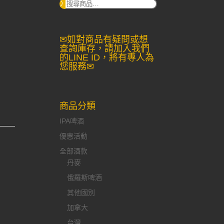
搜
尋：
✉如對商品有疑問或想
查詢庫存，請加入我們
的LINE ID，將有專人為
您服務✉
商品分類
IPA啤酒
優惠活動
全部酒款
丹麥
俄羅斯啤酒
其他國別
加拿大
台灣