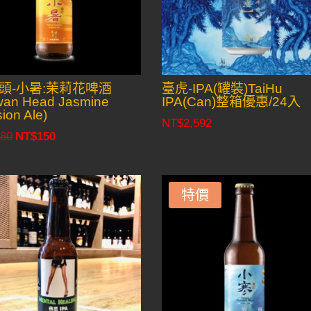
頭-小暑:茉莉花啤酒
臺虎-IPA(罐裝)TaiHu
wan Head Jasmine
IPA(Can)整箱優惠/24入
ion Ale)
NT$
2,592
80
NT$
150
Original
Current
price
price
was:
is:
NT$180.
NT$150.
特價