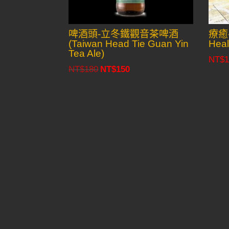
啤酒頭-立冬鐵觀音茶啤酒
療癒-
(Taiwan Head Tie Guan Yin
Heal
Tea Ale)
NT$
1
NT$
180
NT$
150
Original
Current
price
price
was:
is:
NT$180.
NT$150.