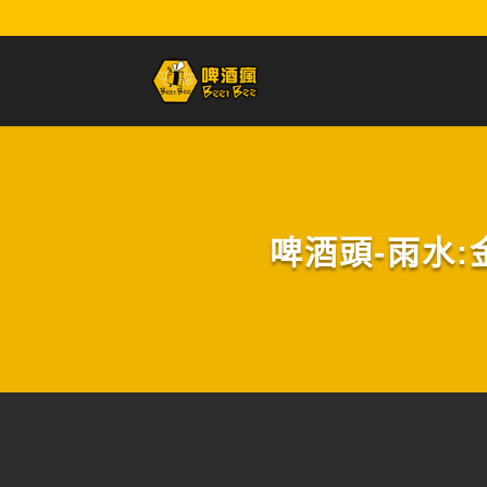
啤酒頭-雨水:金萱