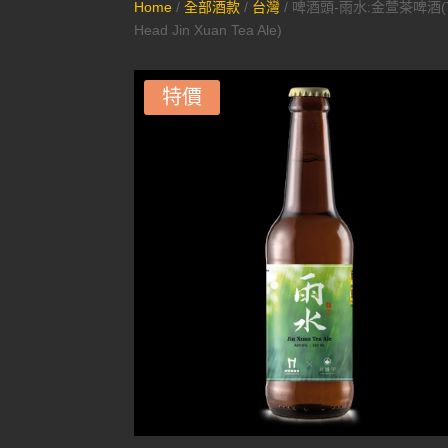
Home
/
全部酒款
/
台灣
/ 啤酒頭-雨水:金萱茶啤酒(T
Head Jin Xuan Tea Ale)
特價