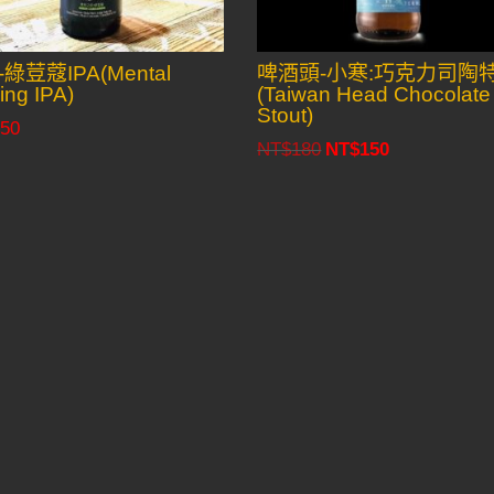
綠荳蔻IPA(Mental
啤酒頭-小寒:巧克力司陶
ing IPA)
(Taiwan Head Chocolate
Stout)
50
NT$
180
NT$
150
Original
Current
price
price
was:
is:
NT$180.
NT$150.