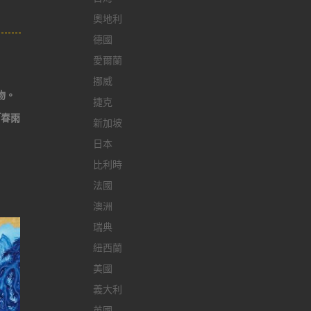
奧地利
德國
愛爾蘭
挪威
物。
捷克
「春雨
新加坡
日本
比利時
法國
澳洲
瑞典
紐西蘭
美國
義大利
英國