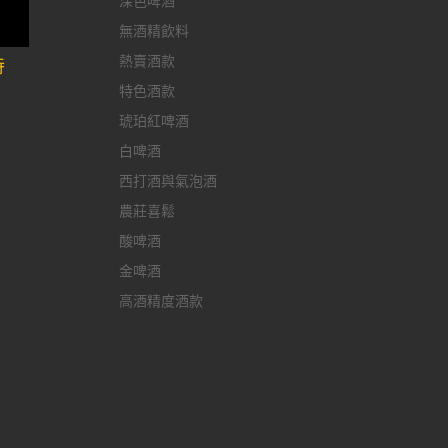
深色啤酒
無酒精飲料
熱賣酒款
特
特色酒款
琥珀紅啤酒
白啤酒
西打酒與氣泡酒
農莊喜鬆
酸啤酒
金啤酒
高酒精度酒款