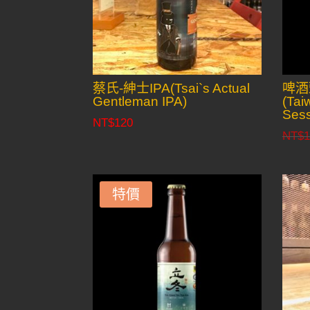
蔡氏-紳士IPA(Tsai`s Actual
啤酒
Gentleman IPA)
(Tai
Sess
NT$
120
NT$
1
特價