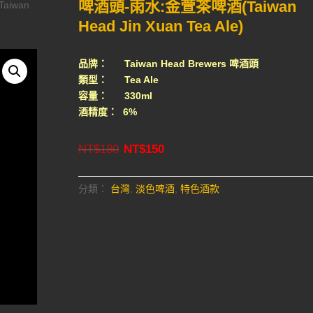
啤酒頭-雨水:金萱茶啤酒(Taiwan
aiwan
Head Jin Xuan Tea Ale)
品牌： Taiwan Head Brewers 啤酒頭
類型： Tea Ale
容量： 330ml
酒精度： 6%
Original
Current
NT$
180
NT$
150
price
price
was:
is:
分類：
台灣
,
淡色啤酒
,
特色酒款
NT$180.
NT$150.