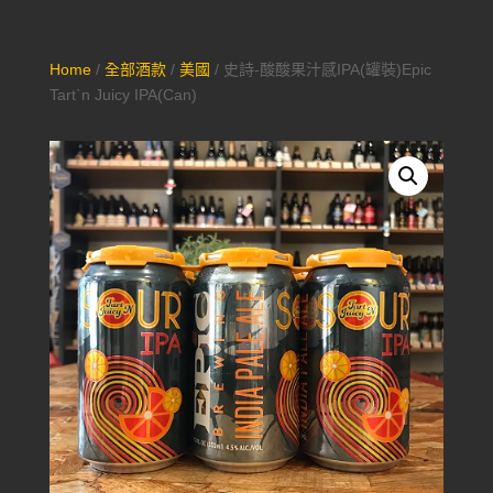
Home
/
全部酒款
/
美國
/ 史詩-酸酸果汁感IPA(罐裝)Epic
Tart`n Juicy IPA(Can)