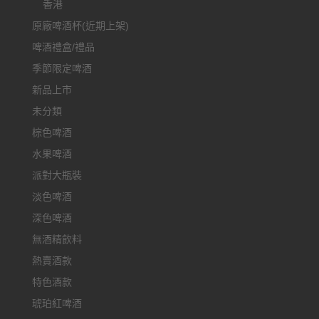
香港
原廠啤酒杯(近期上架)
啤酒禮盒/禮品
季節限定啤酒
新品上市
未分類
棕色啤酒
水果啤酒
派對大瓶裝
淡色啤酒
深色啤酒
無酒精飲料
熱賣酒款
特色酒款
琥珀紅啤酒