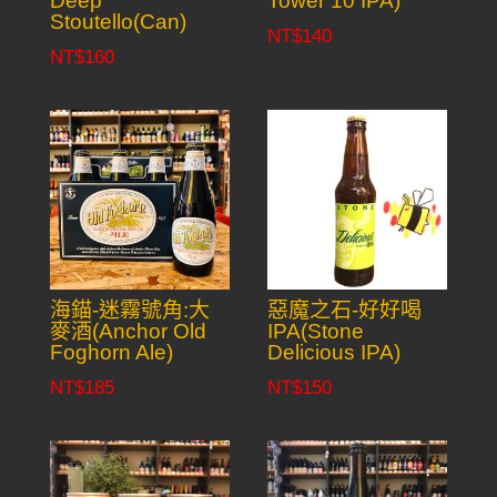
Deep
Tower 10 IPA)
Stoutello(Can)
NT$
140
NT$
160
海錨-迷霧號角:大
惡魔之石-好好喝
麥酒(Anchor Old
IPA(Stone
Foghorn Ale)
Delicious IPA)
NT$
185
NT$
150