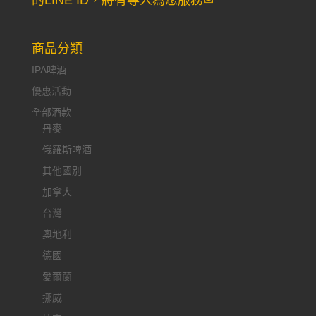
的LINE ID，將有專人為您服務✉
商品分類
IPA啤酒
優惠活動
全部酒款
丹麥
俄羅斯啤酒
其他國別
加拿大
台灣
奧地利
德國
愛爾蘭
挪威