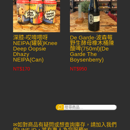
深膝-哎唷喂呀
De Garde-波森莓
NEIPA(罐裝)Knee
野生酵母橡木桶陳
Deep Oopsie
酸啤(750ml)(De
Dhazy
Garde The
NEIPA(Can)
Boysenberry)
NT$
170
NT$
950
搜
尋：
✉如對商品有疑問或想查詢庫存，請加入我們