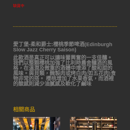
缺貨中
愛丁堡-柔和爵士:櫻桃季節啤酒(Edinburgh
Slow Jazz Cherry Saison)
此款酒是真正可以讓味蕾興奮的一支佳釀。
我們以整顆櫻桃加強了比利時農舍釀酒的風
格，在溫潤及微重的酒體中增添了酸和甜的
風味。
與貝類，醃製肉或烤白肉(如五花肉)食
物非常的搭。 櫻桃增加了水果香氣，而酒裡
的酸感則減少油膩感及軟化了鹹味
相關商品