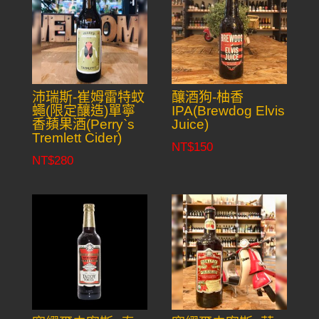
沛瑞斯-崔姆雷特蚊
釀酒狗-柚香
蠅(限定釀造)單寧
IPA(Brewdog Elvis
香蘋果酒(Perry`s
Juice)
Tremlett Cider)
NT$
150
NT$
280