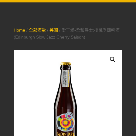
Home
/
全部酒款
/
英國
/ 愛丁堡-柔和爵士:櫻桃季節啤酒
(Edinburgh Slow Jazz Cherry Saison)