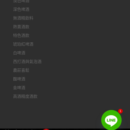
淡色啤酒
深色啤酒
無酒精飲料
熱賣酒款
特色酒款
琥珀紅啤酒
白啤酒
西打酒與氣泡酒
農莊喜鬆
酸啤酒
金啤酒
高酒精度酒款
1