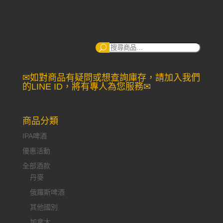
搜
尋：
✉如對商品有疑問或想查詢庫存，請加入我們
的LINE ID，將有專人為您服務✉
商品分類
IPA啤酒
優惠活動
全部酒款
丹麥
俄羅斯啤酒
其他國別
加拿大