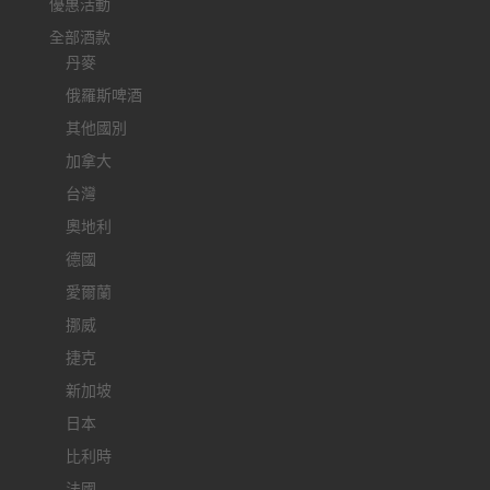
優惠活動
全部酒款
丹麥
俄羅斯啤酒
其他國別
加拿大
台灣
奧地利
德國
愛爾蘭
挪威
捷克
新加坡
日本
比利時
法國