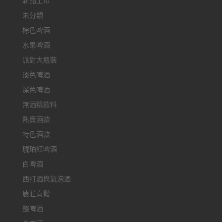
新品上市
未分類
棕色啤酒
水果啤酒
派對大瓶裝
淡色啤酒
深色啤酒
無酒精飲料
熱賣酒款
特色酒款
琥珀紅啤酒
白啤酒
西打酒與氣泡酒
農莊喜鬆
酸啤酒