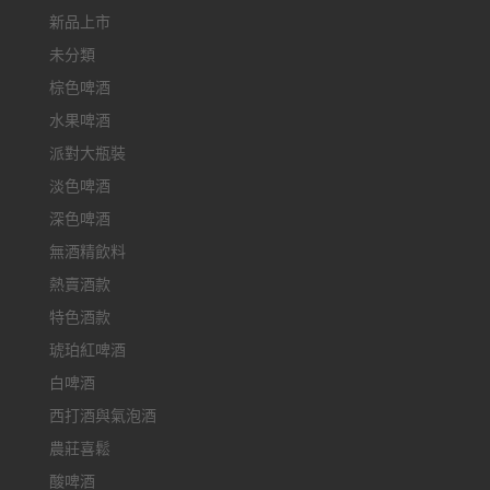
新品上市
未分類
棕色啤酒
水果啤酒
派對大瓶裝
淡色啤酒
深色啤酒
無酒精飲料
熱賣酒款
特色酒款
琥珀紅啤酒
白啤酒
西打酒與氣泡酒
農莊喜鬆
酸啤酒