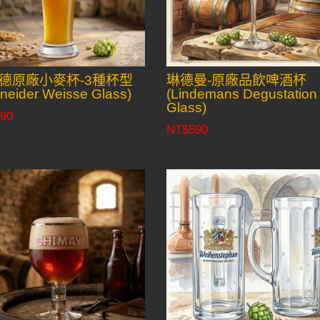
德原廠小麥杯-3種杯型
琳德曼-原廠品飲啤酒杯
neider Weisse Glass)
(Lindemans Degustation
Glass)
90
NT$
590