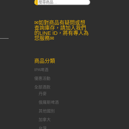
搜
尋：
✉如對商品有疑問或想
查詢庫存，請加入我們
的LINE ID，將有專人為
您服務✉
商品分類
IPA啤酒
優惠活動
全部酒款
丹麥
俄羅斯啤酒
其他國別
加拿大
台灣