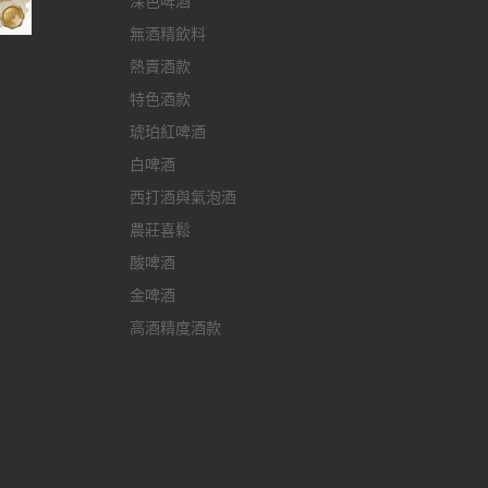
深色啤酒
無酒精飲料
熱賣酒款
特色酒款
琥珀紅啤酒
白啤酒
西打酒與氣泡酒
農莊喜鬆
酸啤酒
金啤酒
高酒精度酒款