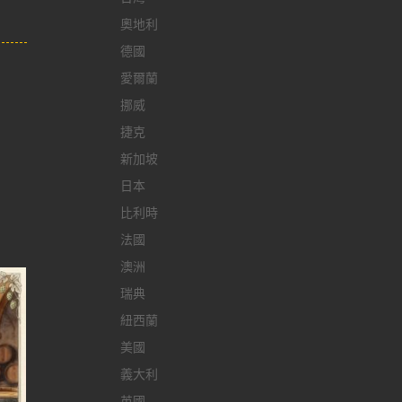
奧地利
德國
愛爾蘭
挪威
捷克
新加坡
日本
比利時
法國
澳洲
瑞典
紐西蘭
美國
義大利
英國