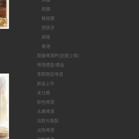
荷蘭
蘇格蘭
西班牙
越南
香港
原廠啤酒杯(近期上架)
啤酒禮盒/禮品
季節限定啤酒
新品上市
未分類
棕色啤酒
水果啤酒
派對大瓶裝
淡色啤酒