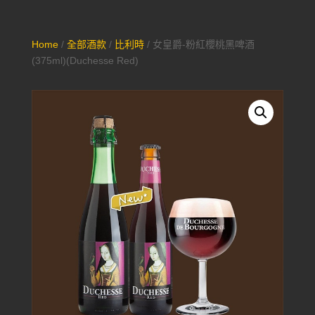
Home
/
全部酒款
/
比利時
/ 女皇爵-粉紅櫻桃黑啤酒
(375ml)(Duchesse Red)