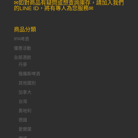
✉如對商品有疑問或想查詢庫存，請加入我們
的LINE ID，將有專人為您服務✉
商品分類
IPA啤酒
優惠活動
全部酒款
丹麥
俄羅斯啤酒
其他國別
加拿大
台灣
奧地利
德國
愛爾蘭