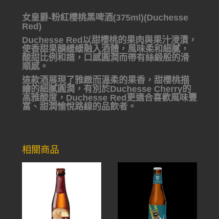
女皇爵-粉紅櫻桃黑啤酒(375ml)(Duchesse
Red)
Duchesse Red以甜櫻桃的果肉與果汁浸漬，
使香甜果韻緩緩融入酒體，風味柔和細膩，
酸甜比例和諧，口感圓潤而帶有絲緞般的滑
順感。
這款酒展現了雅緻而溫柔的果香，甜櫻桃描
繪的細膩圓潤，有別於Duchesse Cherry的
高雅酸度，Duchesse Red更適合喜歡風味豐
富、甜潤愉悅路線的品飲者。
相關商品