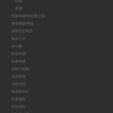
越南
香港
原廠啤酒杯(近期上架)
啤酒禮盒/禮品
季節限定啤酒
新品上市
未分類
棕色啤酒
水果啤酒
派對大瓶裝
淡色啤酒
深色啤酒
無酒精飲料
熱賣酒款
特色酒款