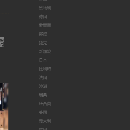
奧地利
德國
愛爾蘭
挪威
西
捷克
配
新加坡
日本
比利時
法國
澳洲
瑞典
紐西蘭
美國
義大利
英國