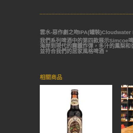
雲水-惡作劇之吻IPA(罐裝)Cloudwater Es
我們系列啤酒中的第四款展示Simco
海岸到現代的霧霾炸彈，多汁的鳳梨和
並符合我們的居家風格啤酒。
相關商品