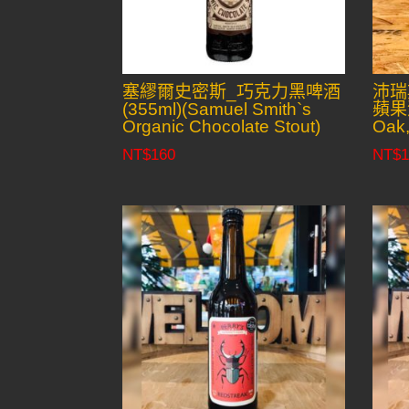
塞繆爾史密斯_巧克力黑啤酒
沛瑞
(355ml)(Samuel Smith`s
蘋果酒
Organic Chocolate Stout)
Oak,
NT$
160
NT$
1