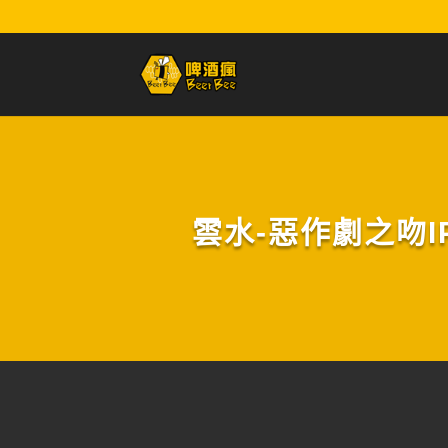
雲水-惡作劇之吻IPA(