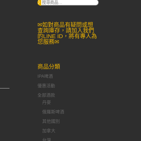
搜
尋：
✉如對商品有疑問或想
查詢庫存，請加入我們
的LINE ID，將有專人為
您服務✉
商品分類
IPA啤酒
優惠活動
全部酒款
丹麥
俄羅斯啤酒
其他國別
加拿大
台灣