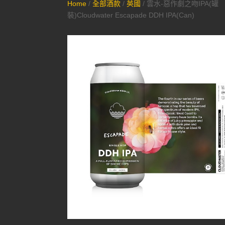
Home
/
全部酒款
/
英國
/ 雲水-惡作劇之吻IPA(罐
裝)Cloudwater Escapade DDH IPA(Can)