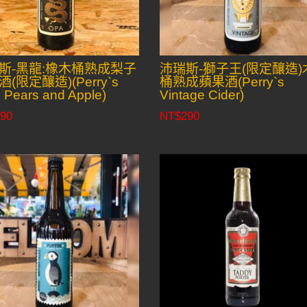
斯-黑龍:橡木桶熟成梨子
沛瑞斯-獅子王(限定釀造)
(限定釀造)(Perry`s
桶熟成蘋果酒(Perry`s
 Pears and Apple)
Vintage Cider)
90
NT$
290