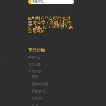
搜
尋：
✉如對商品有疑問或想
查詢庫存，請加入我們
的LINE ID，將有專人為
您服務✉
商品分類
IPA啤酒
優惠活動
全部酒款
丹麥
俄羅斯啤酒
其他國別
加拿大
台灣