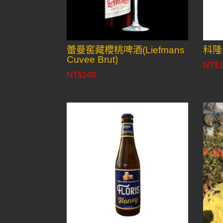
蕾曼窖藏櫻桃啤酒(Liefmans
科隆-
Cuvee Brut)
NT$
1
NT$
140