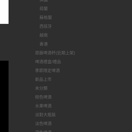
荷蘭
蘇格蘭
西班牙
越南
香港
原廠啤酒杯(近期上架)
啤酒禮盒/禮品
季節限定啤酒
新品上市
未分類
棕色啤酒
水果啤酒
派對大瓶裝
淡色啤酒