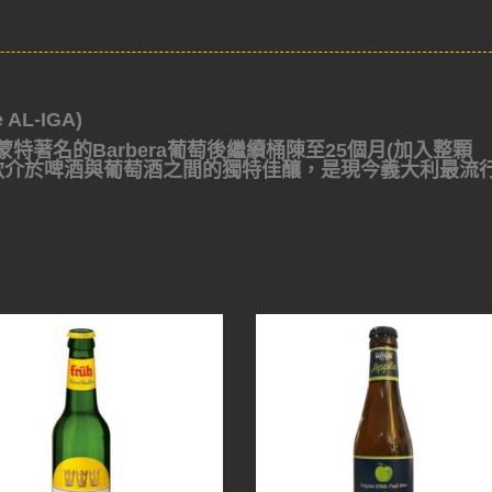
L-IGA)
特著名的Barbera葡萄後繼續桶陳至25個月(加入整顆
出一款介於啤酒與葡萄酒之間的獨特佳釀，是現今義大利最流