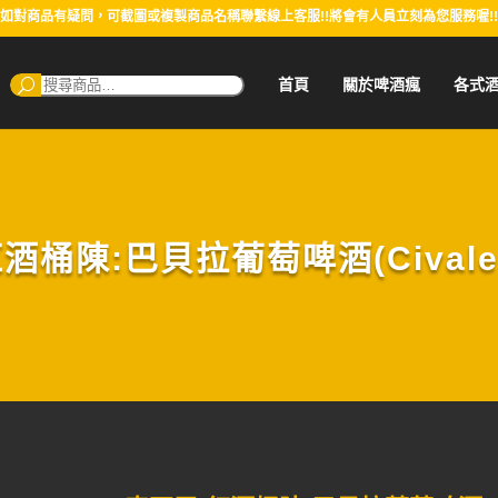
如對商品有疑問，可截圖或複製商品名稱聯繫線上客服!!將會有人員立刻為您服務喔!!
搜
首頁
關於啤酒瘋
各式
尋：
酒桶陳:巴貝拉葡萄啤酒(Civale A