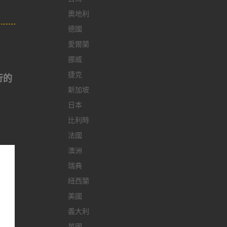
奧地利
德國
愛爾蘭
挪威
捷克
行的
新加坡
日本
比利時
法國
澳洲
瑞典
紐西蘭
美國
義大利
英國