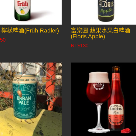
檸檬啤酒(Früh Radler)
富樂園-蘋果水果白啤酒
(Floris Apple)
50
NT$
130