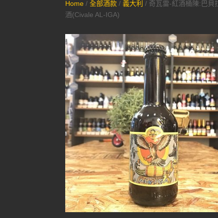
Home
/
全部酒款
/
義大利
/ 奇瓦雷-紅酒桶陳:巴
酒(Civale AL-IGA)