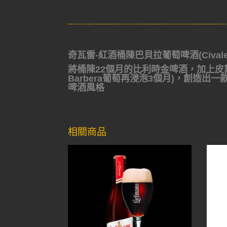
奇瓦雷-紅酒桶陳巴貝拉葡萄啤酒(Civale A
將桶陳22個月的比利時金啤酒，加上皮蒙
Barbera葡萄再浸泡3個月)，創造
啤酒風格
相關商品