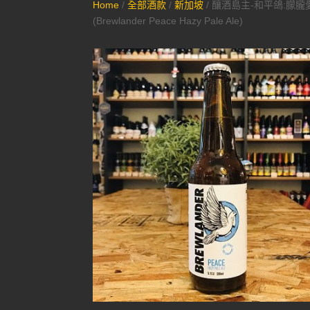
Home
/
全部酒款
/
新加坡
/ 釀酒島主-和平鴿:朦朧
(Brewlander Peace Hazy Pale Ale)