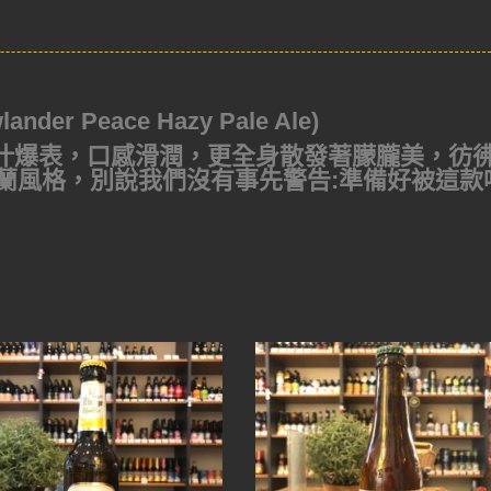
r Peace Hazy Pale Ale)
多汁爆表，口感滑潤，更全身散發著朦朧美，彷
蘭風格，別說我們沒有事先警告:準備好被這款