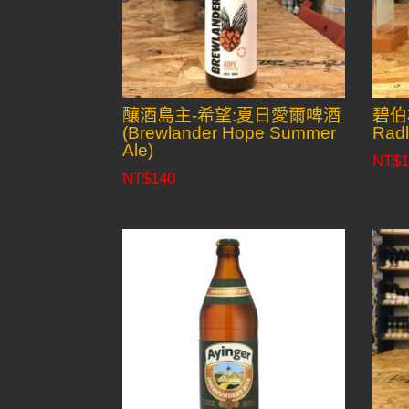
釀酒島主-希望:夏日愛爾啤酒
碧伯格
(Brewlander Hope Summer
Radl
Ale)
NT$
1
NT$
140