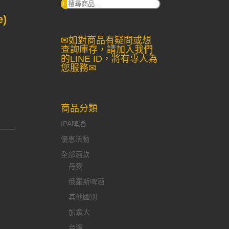
搜
尋：
e)
✉如對商品有疑問或想
查詢庫存，請加入我們
的LINE ID，將有專人為
您服務✉
商品分類
IPA啤酒
優惠活動
全部酒款
丹麥
俄羅斯啤酒
其他國別
加拿大
台灣