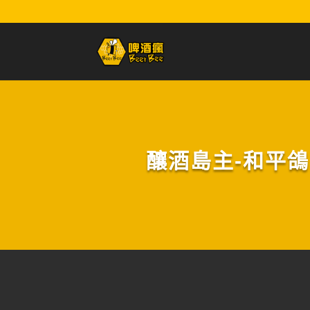
釀酒島主-和平鴿:朦朧