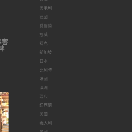
奧地利
德國
愛爾蘭
挪威
彿害
捷克
啤
新加坡
日本
比利時
法國
澳洲
瑞典
紐西蘭
美國
義大利
英國