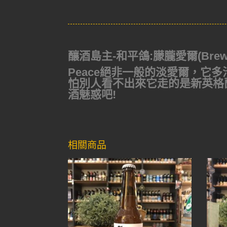
釀酒島主-和平鴿:朦朧愛爾(Brewlande
Peace絕非一般的淡愛爾，它
怕別人看不出來它走的是新英格
酒魅惑吧!
相關商品