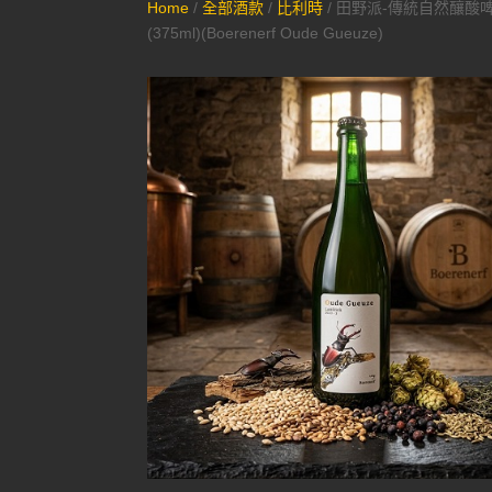
Home
/
全部酒款
/
比利時
/ 田野派-傳統自然釀酸
(375ml)(Boerenerf Oude Gueuze)