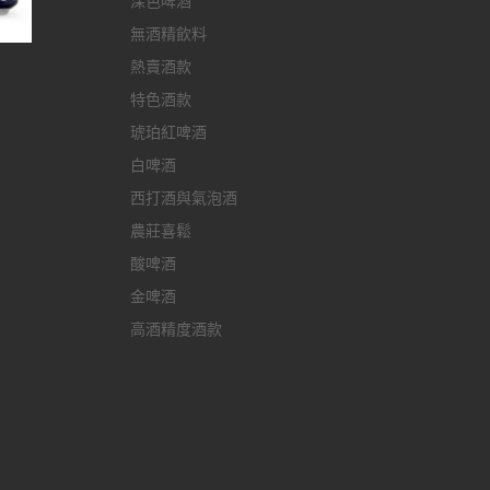
深色啤酒
無酒精飲料
熱賣酒款
特色酒款
琥珀紅啤酒
白啤酒
西打酒與氣泡酒
農莊喜鬆
酸啤酒
金啤酒
高酒精度酒款