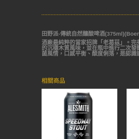
田野派-傳統自然釀酸啤酒(375ml)(Boerene
酒廠最純粹的當家招牌「老葛茲」。完美遵照
的沉穩木質風味，並在瓶中進行二次發
菌風情，口感平衡、酸度俐落，是認識
相關商品