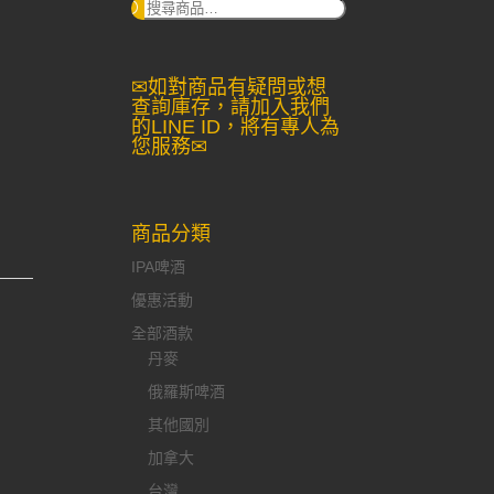
搜
尋：
✉如對商品有疑問或想
查詢庫存，請加入我們
的LINE ID，將有專人為
您服務✉
商品分類
IPA啤酒
優惠活動
全部酒款
丹麥
俄羅斯啤酒
其他國別
加拿大
台灣