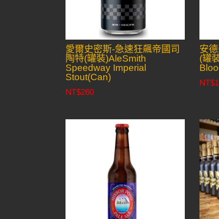
愛爾史密斯-急速狂飆帝國司
安德
陶特(罐裝)AleSmith
(罐裝
Speedway Imperial
Bloo
Stout(Can)
NT$
1
NT$
260