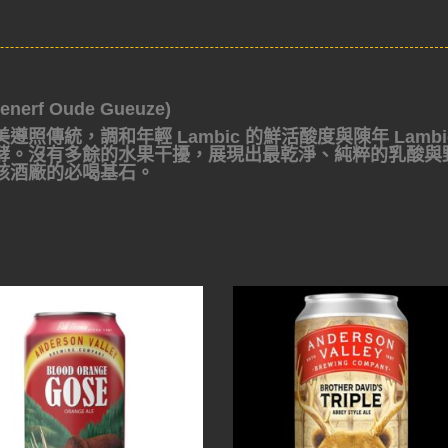
rf Oude Gueuze)
傳統，調和年輕 Lambic 的鮮活酸度與陳年 Lambi
酵。沒有多餘的水果干擾，展現出最乾淨、純粹的乳酸與
該酒廠的必喝基石。