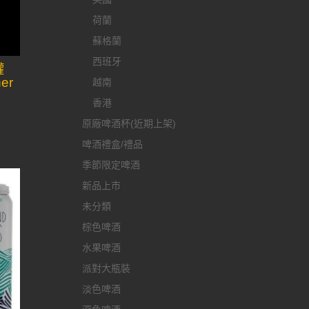
荷蘭
蘇格蘭
西班牙
罐
her
越南
香港
原廠啤酒杯(近期上架)
啤酒禮盒/禮品
季節限定啤酒
新品上市
未分類
棕色啤酒
水果啤酒
派對大瓶裝
淡色啤酒