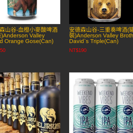
森山谷-血橙小麥酸啤酒
安德森山谷-三重奏啤酒(
)Anderson Valley
裝)Anderson Valley Brot
d Orange Gose(Can)
David`s Triple(Can)
50
NT$
190