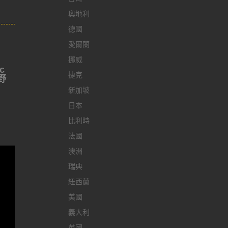
奧地利
德國
愛爾蘭
挪威
c
捷克
野
新加坡
日本
比利時
法國
澳洲
瑞典
紐西蘭
美國
義大利
英國