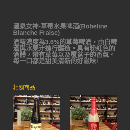
溫泉女神-草莓水果啤酒(Bobeline
Blanche Fraise)
酒精濃度為3.6%的草莓啤酒，由白啤
酒與水果汁進行釀造。具有粉紅色的
酒體，帶有草莓以及覆盆子的香氣。
每一口都是甜美清新的好滋味!
相關商品