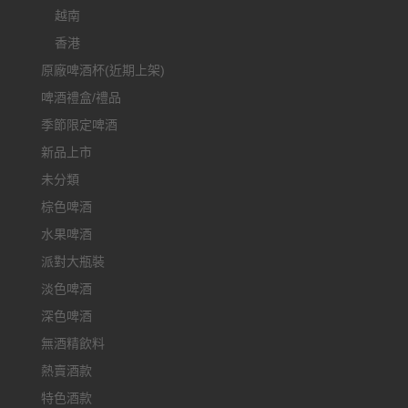
越南
香港
原廠啤酒杯(近期上架)
啤酒禮盒/禮品
季節限定啤酒
新品上市
未分類
棕色啤酒
水果啤酒
派對大瓶裝
淡色啤酒
深色啤酒
無酒精飲料
熱賣酒款
特色酒款