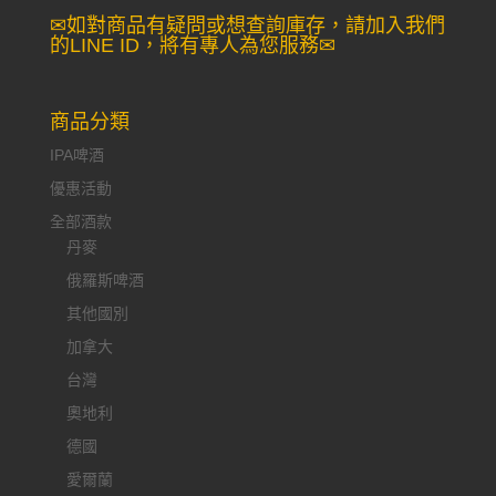
✉如對商品有疑問或想查詢庫存，請加入我們
的LINE ID，將有專人為您服務✉
商品分類
IPA啤酒
優惠活動
全部酒款
丹麥
俄羅斯啤酒
其他國別
加拿大
台灣
奧地利
德國
愛爾蘭