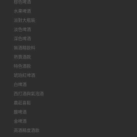
棕色啤酒
水果啤酒
派對大瓶裝
淡色啤酒
深色啤酒
無酒精飲料
熱賣酒款
特色酒款
琥珀紅啤酒
白啤酒
西打酒與氣泡酒
農莊喜鬆
酸啤酒
金啤酒
高酒精度酒款