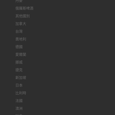
丹麥
俄羅斯啤酒
其他國別
加拿大
台灣
奧地利
德國
愛爾蘭
挪威
捷克
新加坡
日本
比利時
法國
澳洲