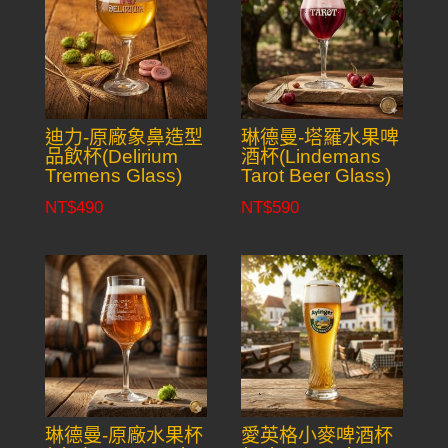
迪力-原廠象鼻造型
琳德曼-塔羅水果啤
品飲杯(Delirium
酒杯(Lindemans
Tremens Glass)
Tarot Beer Glass)
NT$
490
NT$
590
琳德曼-原廠水果杯
愛英格小麥啤酒杯