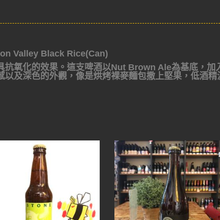
lley Black Rice(Can)
氧化的效果。這支啤酒以Nut Brown Ale為基底，加
感以及深色的外觀，像是烘烤裸麥麵包撒上堅果，低酒精