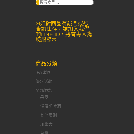
搜
尋：
✉如對商品有疑問或想
查詢庫存，請加入我們
的LINE ID，將有專人為
您服務✉
商品分類
IPA啤酒
優惠活動
全部酒款
丹麥
俄羅斯啤酒
其他國別
加拿大
台灣