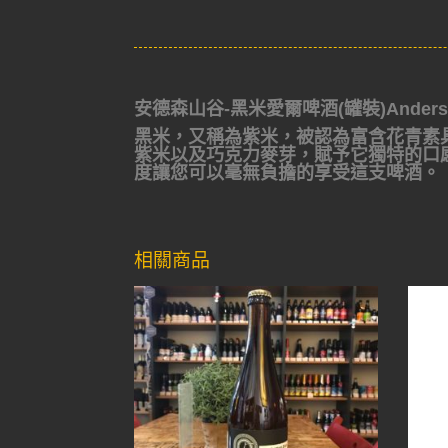
安德森山谷-黑米愛爾啤酒(罐裝)Anderson Va
黑米，又稱為紫米，被認為富含花青素具抗
紫米以及巧克力麥芽，賦予它獨特的口
度讓您可以毫無負擔的享受這支啤酒。
相關商品