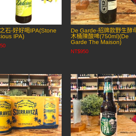
石-好好喝IPA(Stone
De Garde-招牌款野生酵
cious IPA)
木桶陳酸啤(750ml)(De
Garde The Maison)
50
NT$
950