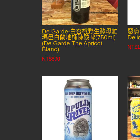
De Garde-白杏桃野生酵母雅
惡魔之
瑪邑白蘭地桶陳酸啤(750ml)
Deli
(De Garde The Apricot
NT$
1
Blanc)
NT$
890