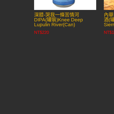
深膝-哭我一條苦情河
內華
DIPA(罐裝)Knee Deep
酒(罐
Lupulin River(Can)
Sier
NT$
220
NT$
1