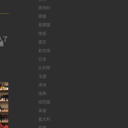
奧地利
德國
愛爾蘭
挪威
入了
捷克
濃
新加坡
日本
比利時
法國
澳洲
瑞典
紐西蘭
美國
義大利
英國