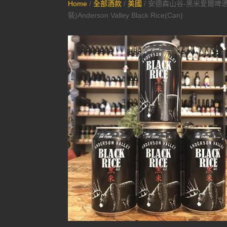
Home
/
全部酒款
/
美國
/ 安德森山谷-黑米愛爾啤酒
裝)Anderson Valley Black Rice(Can)