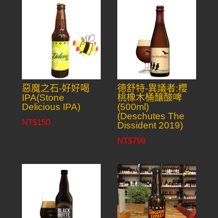
惡魔之石-好好喝
德舒特-異議者:櫻
IPA(Stone
桃橡木桶釀酸啤
Delicious IPA)
(500ml)
(Deschutes The
NT$
150
Dissident 2019)
NT$
799