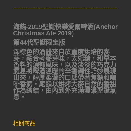
海錨-2019聖誕快樂愛爾啤酒(Anchor
Christmas Ale 2019)
第44代聖誕限定版
深棕色的酒體來自於重度烘培的麥
芽，融合考麥芽味，太妃糖，和草本
香料的濃郁風味，以及淡淡的巧克力
氣息將啤酒溫暖的辛香調性巧妙展現
出來，醇厚柔滑的口感帶著焦糖和咖
啡香氣，尾韻以烘烤大麥自然的香甜
作為總結，由內到外充滿濃濃聖誕氣
息。
相關商品