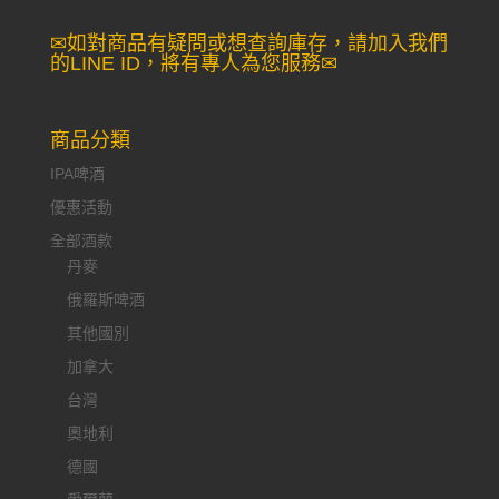
尋：
✉如對商品有疑問或想查詢庫存，請加入我們
的LINE ID，將有專人為您服務✉
商品分類
IPA啤酒
優惠活動
全部酒款
丹麥
俄羅斯啤酒
其他國別
加拿大
台灣
奧地利
德國