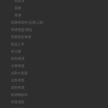
西班牙
越南
香港
原廠啤酒杯(近期上架)
啤酒禮盒/禮品
季節限定啤酒
新品上市
未分類
棕色啤酒
水果啤酒
派對大瓶裝
淡色啤酒
深色啤酒
無酒精飲料
熱賣酒款