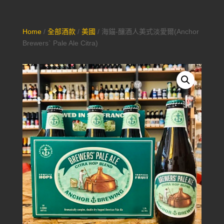
Home
/
全部酒款
/
美國
/ 海錨-釀酒人美式淡愛爾(Anchor
Brewers` Pale Ale Citra)