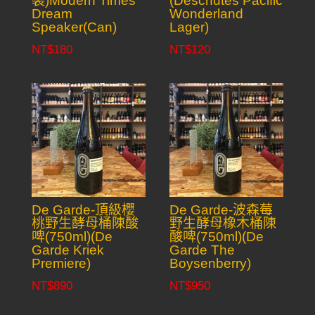
裝)Modern Times
(Deschutes Pacific
Dream
Wonderland
Speaker(Can)
Lager)
NT$
180
NT$
120
De Garde-頂級櫻
De Garde-波森莓
桃野生酵母桶陳酸
野生酵母橡木桶陳
啤(750ml)(De
酸啤(750ml)(De
Garde Kriek
Garde The
Premiere)
Boysenberry)
NT$
890
NT$
950