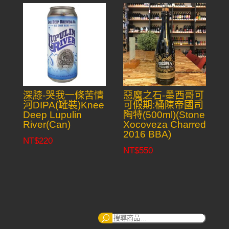
深膝-哭我一條苦情
惡魔之石-墨西哥可
河DIPA(罐裝)Knee
可假期:桶陳帝國司
Deep Lupulin
陶特(500ml)(Stone
River(Can)
Xocoveza Charred
2016 BBA)
NT$
220
NT$
550
搜