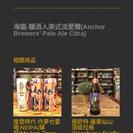
海錨-釀酒人美式淡愛爾(Anchor
Brewers’ Pale Ale Citra)
相關商品
摩登時代-作夢也要
德舒特-蓬萊仙山:
喝:NEIPA(罐
頂級拉格