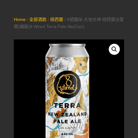
Home
/
全部酒款
/
紐西蘭
/ 8號鐵絲-大地女神:紐西蘭淡愛
爾(罐裝)8 Wired Terra Pale Ale(Can)