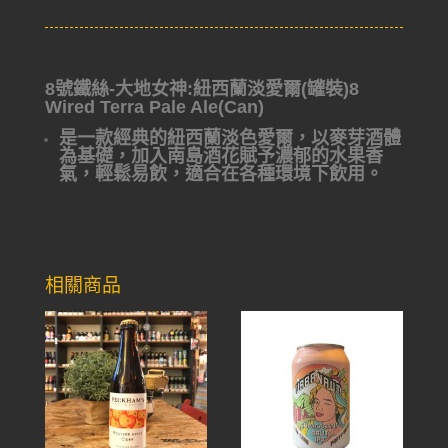
8號鐵絲-大地女神:紐西蘭淡愛爾(罐裝)8
Wired Terra Pale Ale(Can)
是一款經典的紐西蘭淡色愛爾，以麥芽酒體
為基礎，加入南島酒花賦予濃郁的水果香
氣，輕鬆易飲，適合在各種環境下飲用。
相關商品