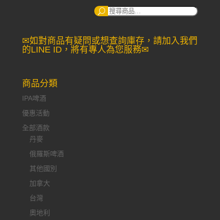
搜
尋：
✉如對商品有疑問或想查詢庫存，請加入我們
的LINE ID，將有專人為您服務✉
商品分類
IPA啤酒
優惠活動
全部酒款
丹麥
俄羅斯啤酒
其他國別
加拿大
台灣
奧地利