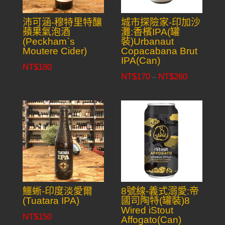
沛可涵-穆特里特釀
城市探險家-印加沙
蘋果氣泡酒
灘:香檳IPA(罐
(Peckham`s
裝)Urbanaut
Moutere Cider)
Copacabana Brut
IPA(Can)
NT$
180
NT$
170
NT$
260
Price
–
range:
NT$170
through
NT$260
鱷蜥-印度淡愛爾
8號線-義式溺愛:帝
(Tuatara IPA)
國司陶特(罐裝)8
Wired iStout
NT$
150
Affogato(Can)