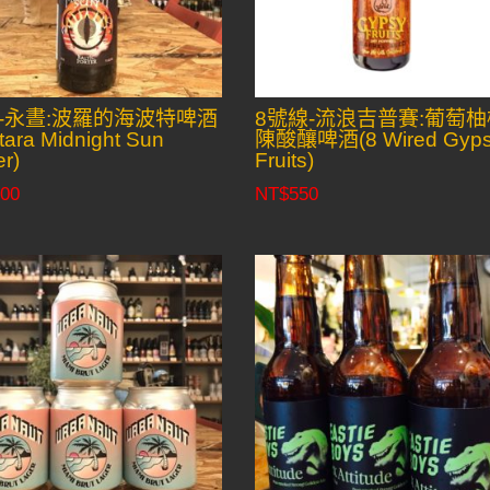
-永晝:波羅的海波特啤酒
8號線-流浪吉普賽:葡萄柚
tara Midnight Sun
陳酸釀啤酒(8 Wired Gyp
er)
Fruits)
00
NT$
550