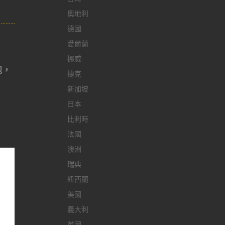
奧地利
德國
愛爾蘭
挪威
泡，
捷克
新加坡
日本
比利時
法國
澳洲
瑞典
紐西蘭
美國
義大利
英國