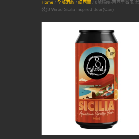
Home
/
全部酒款
/
紐西蘭
/ 8號鐵絲-西西里微風啤
裝)8 Wired Sicilia Inspired Beer(Can)