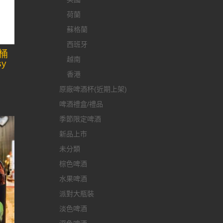
荷蘭
蘇格蘭
西班牙
桶
越南
sy
香港
原廠啤酒杯(近期上架)
啤酒禮盒/禮品
季節限定啤酒
新品上市
未分類
棕色啤酒
水果啤酒
派對大瓶裝
淡色啤酒