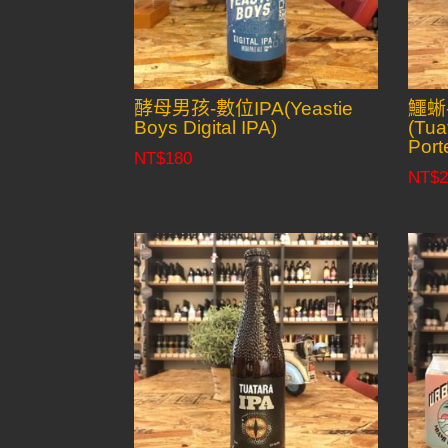
酵母男孩-數位IPA(Yeastie
鱷蜥
Boys Digital IPA)
(Tua
Port
NT$
180
NT$
2