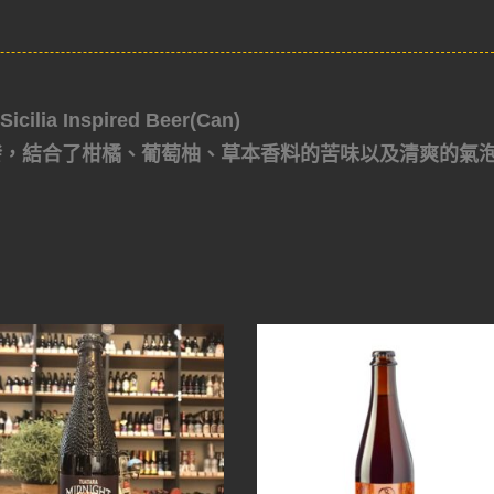
ia Inspired Beer(Can)
z啟發，結合了柑橘、葡萄柚、草本香料的苦味以及清爽的氣