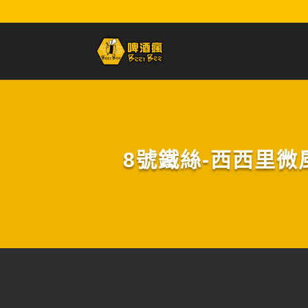
8號鐵絲-西西里微風啤酒(