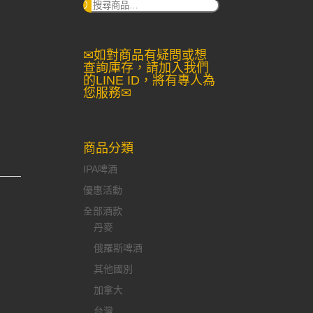
搜
尋：
✉如對商品有疑問或想
查詢庫存，請加入我們
的LINE ID，將有專人為
您服務✉
商品分類
IPA啤酒
優惠活動
全部酒款
丹麥
俄羅斯啤酒
其他國別
加拿大
台灣