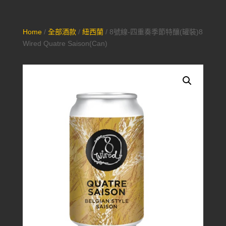
Home
/
全部酒款
/
紐西蘭
/ 8號線-四重奏季節特釀(罐裝)8
Wired Quatre Saison(Can)