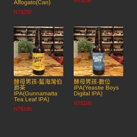
NT$
150
Affogato(Can)
NT$
250
酵母男孩-藍海灣伯
酵母男孩-數位
爵茶
IPA(Yeastie Boys
IPA(Gunnamatta
Digital IPA)
Tea Leaf IPA)
NT$
180
NT$
180