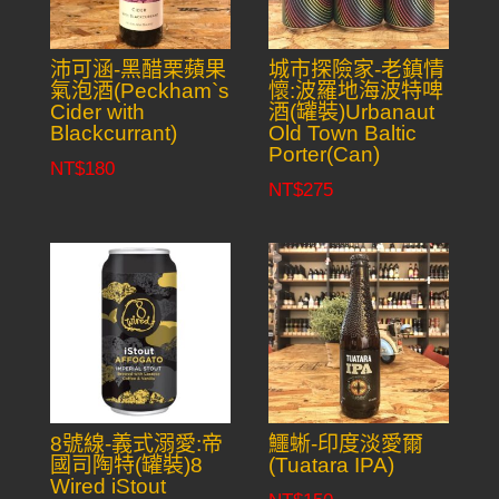
沛可涵-黑醋栗蘋果
城市探險家-老鎮情
氣泡酒(Peckham`s
懷:波羅地海波特啤
Cider with
酒(罐裝)Urbanaut
Blackcurrant)
Old Town Baltic
Porter(Can)
NT$
180
NT$
275
8號線-義式溺愛:帝
鱷蜥-印度淡愛爾
國司陶特(罐裝)8
(Tuatara IPA)
Wired iStout