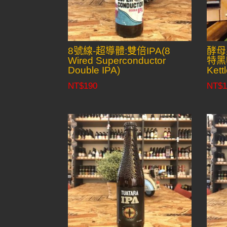
8號線-超導體:雙倍IPA(8
酵母
Wired Superconductor
特黑啤
Double IPA)
Kett
NT$
190
NT$
1