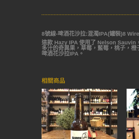
8號線-啤酒花沙拉:混濁IPA(罐裝)8 Wired 
這款 Hazy IPA 使用了 Nelson Sau
多汁的奇異果，草莓，藍莓，桃子，橙
啤酒花沙拉IPA。
相關商品