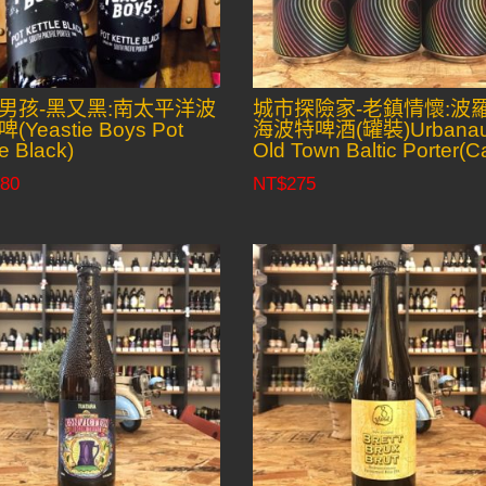
男孩-黑又黑:南太平洋波
城市探險家-老鎮情懷:波
(Yeastie Boys Pot
海波特啤酒(罐裝)Urbanau
le Black)
Old Town Baltic Porter(C
80
NT$
275