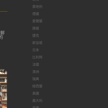
奧地利
德國
愛爾蘭
挪威
新鮮
捷克
的
新加坡
日本
比利時
法國
澳洲
瑞典
紐西蘭
美國
義大利
英國