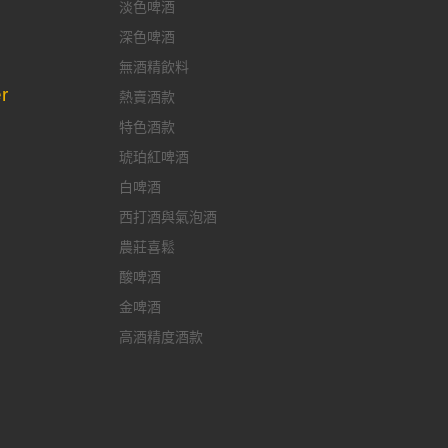
淡色啤酒
深色啤酒
無酒精飲料
r
熱賣酒款
特色酒款
琥珀紅啤酒
白啤酒
西打酒與氣泡酒
農莊喜鬆
酸啤酒
金啤酒
高酒精度酒款