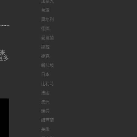
加拿大
台灣
奧地利
德國
愛爾蘭
挪威
帶來
捷克
且多
新加坡
日本
比利時
法國
澳洲
瑞典
紐西蘭
美國