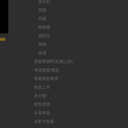
義大利
英國
荷蘭
蘇格蘭
西班牙
ie
越南
香港
原廠啤酒杯(近期上架)
啤酒禮盒/禮品
季節限定啤酒
新品上市
未分類
棕色啤酒
水果啤酒
派對大瓶裝