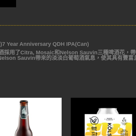
ar Anniversary QDH IPA(Can)
採用了Citra, Mosaic和Nelson Sauvin三種啤酒花，
lson Sauvin帶來的淡淡白葡萄酒氣息，使其具有豐富