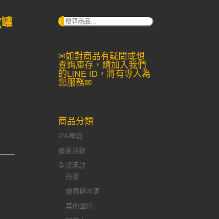
(罐
搜
尋：
✉如對商品有疑問或想
查詢庫存，請加入我們
的LINE ID，將有專人為
您服務✉
商品分類
IPA啤酒
優惠活動
全部酒款
丹麥
俄羅斯啤酒
其他國別