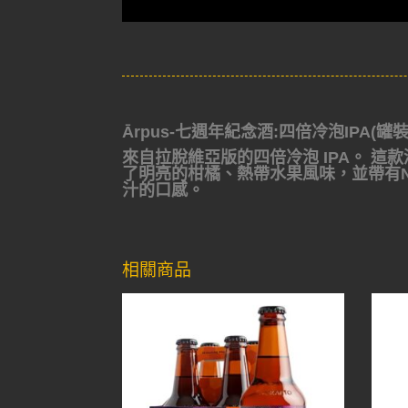
Ārpus-七週年紀念酒:四倍冷泡IPA(罐裝)7 Ye
來自拉脫維亞版的四倍冷泡 IPA。
這款酒
了明亮的柑橘、熱帶水果風味，並帶有Ne
汁的口感。
相關商品