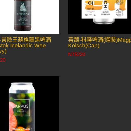
-冒險王蘇格蘭黑啤酒
喜鵲-科隆啤酒(罐裝)Magp
stok Icelandic Wee
Kölsch(Can)
vy)
NT$
220
20