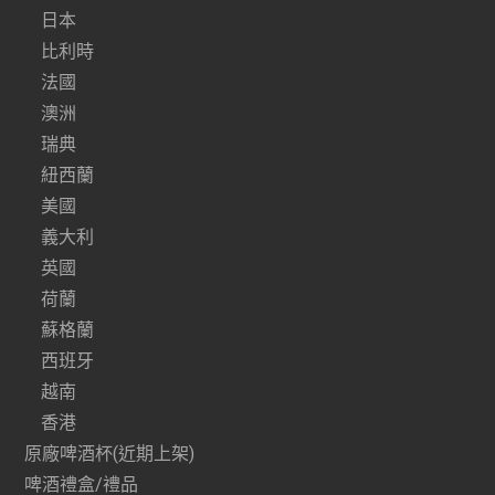
日本
比利時
法國
澳洲
瑞典
紐西蘭
美國
義大利
英國
荷蘭
蘇格蘭
西班牙
越南
香港
原廠啤酒杯(近期上架)
啤酒禮盒/禮品