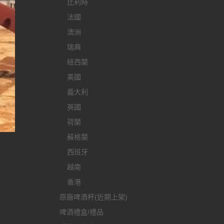
比利時
法國
澳洲
瑞典
紐西蘭
美國
義大利
英國
荷蘭
蘇格蘭
西班牙
越南
香港
原廠啤酒杯(近期上架)
啤酒禮盒/禮品