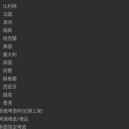
比利時
法國
澳洲
瑞典
紐西蘭
美國
義大利
英國
荷蘭
蘇格蘭
西班牙
越南
香港
原廠啤酒杯(近期上架)
啤酒禮盒/禮品
季節限定啤酒