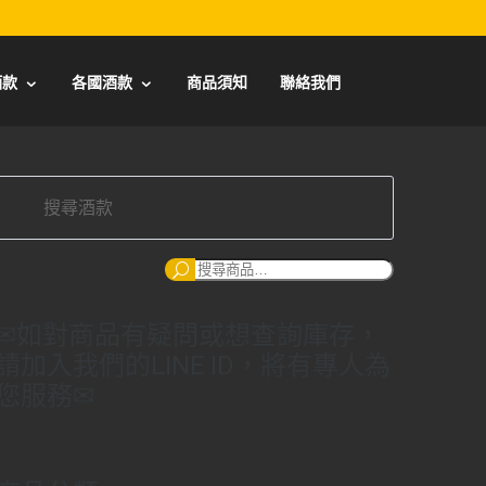
酒款
各國酒款
商品須知
聯絡我們
搜
尋：
✉如對商品有疑問或想查詢庫存，
請加入我們的LINE ID，將有專人為
您服務✉