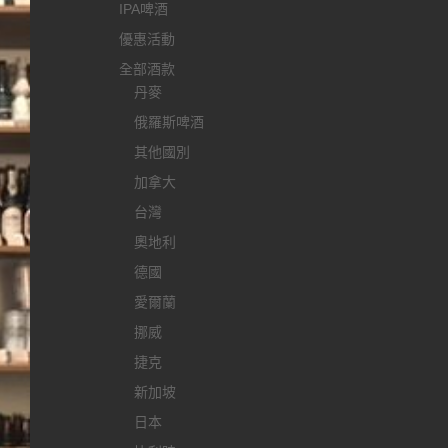
IPA啤酒
優惠活動
全部酒款
丹麥
俄羅斯啤酒
其他國別
加拿大
台灣
奧地利
德國
愛爾蘭
挪威
捷克
新加坡
日本