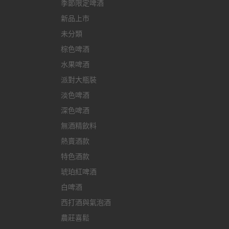
季節限定啤酒
新品上市
未分類
棕色啤酒
水果啤酒
派對大瓶裝
淡色啤酒
深色啤酒
無酒精飲料
熱賣酒款
特色酒款
琥珀紅啤酒
白啤酒
西打酒與氣泡酒
農莊喜鬆