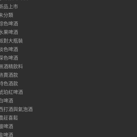
新品上市
未分類
棕色啤酒
水果啤酒
派對大瓶裝
淡色啤酒
深色啤酒
無酒精飲料
熱賣酒款
特色酒款
琥珀紅啤酒
白啤酒
西打酒與氣泡酒
農莊喜鬆
酸啤酒
金啤酒