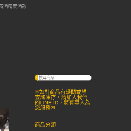
高酒精度酒款
搜
尋：
✉如對商品有疑問或想
查詢庫存，請加入我們
的LINE ID，將有專人為
您服務✉
商品分類