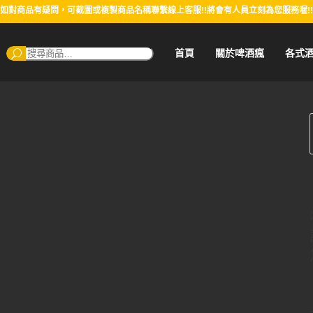
如對商品有疑問，可截圖或複製商品名稱聯繫線上客服!!將會有人員立刻為您服務喔!!
搜
首頁
關於啤酒瘋
各式
尋：