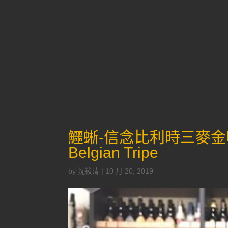
鱷蜥-信念比利時三麥金啤酒(50
Belgian Tripe
by
沈筱清
|
10 月 20, 2019