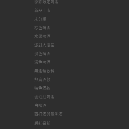
季節限定啤酒
新品上市
未分類
棕色啤酒
水果啤酒
派對大瓶裝
淡色啤酒
深色啤酒
無酒精飲料
熱賣酒款
特色酒款
琥珀紅啤酒
白啤酒
西打酒與氣泡酒
農莊喜鬆