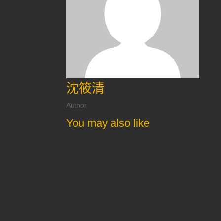
沈筱清
Author
You may also like