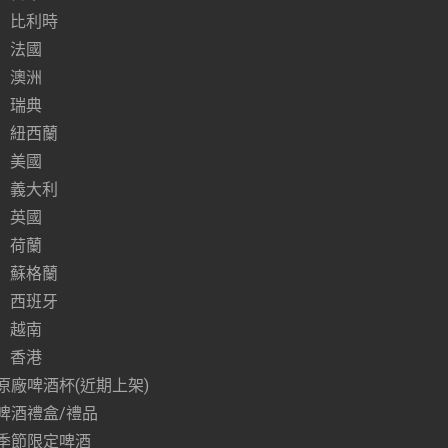
比利時
法國
澳洲
瑞典
紐西蘭
美國
義大利
英國
荷蘭
蘇格蘭
西班牙
越南
香港
原廠啤酒杯(近期上架)
啤酒禮盒/禮品
季節限定啤酒