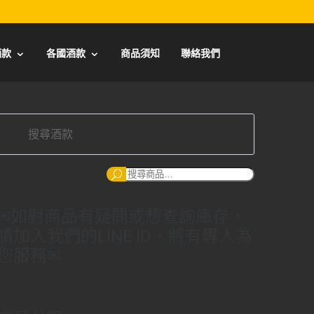
酒款
各國酒款
商品須知
聯絡我們
搜
尋：
✉如對商品有疑問或想查詢庫存，
請加入我們的LINE ID，將有專人為
您服務✉