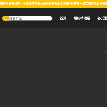
如對商品有疑問，可截圖或複製商品名稱聯繫線上客服!!將會有人員立刻為您服務喔!!
搜
首頁
關於啤酒瘋
各式
尋：