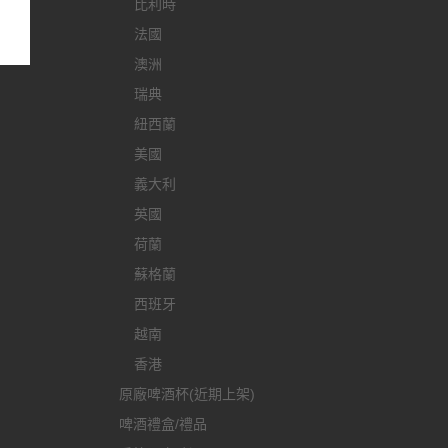
比利時
法國
澳洲
瑞典
紐西蘭
美國
義大利
英國
荷蘭
蘇格蘭
西班牙
越南
香港
原廠啤酒杯(近期上架)
啤酒禮盒/禮品