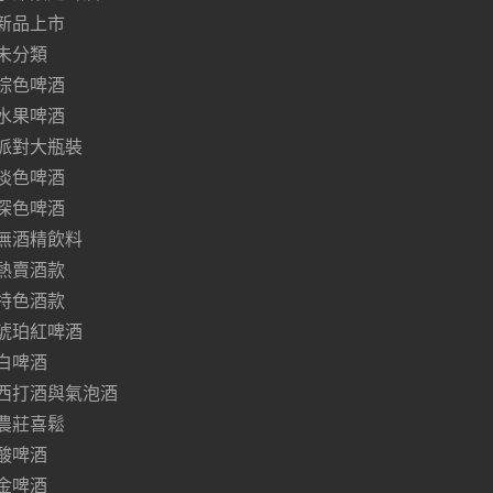
新品上市
未分類
棕色啤酒
水果啤酒
派對大瓶裝
淡色啤酒
深色啤酒
無酒精飲料
熱賣酒款
特色酒款
琥珀紅啤酒
白啤酒
西打酒與氣泡酒
農莊喜鬆
酸啤酒
金啤酒