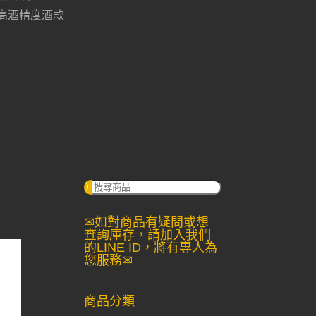
高酒精度酒款
搜
尋：
✉如對商品有疑問或想
查詢庫存，請加入我們
的LINE ID，將有專人為
您服務✉
商品分類