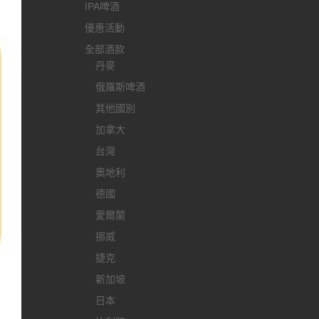
IPA啤酒
優惠活動
全部酒款
丹麥
俄羅斯啤酒
其他國別
加拿大
台灣
奧地利
德國
愛爾蘭
挪威
捷克
新加坡
日本