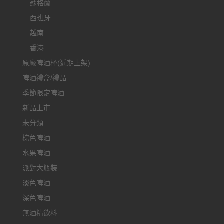
蘇格蘭
西班牙
越南
香港
原廠啤酒杯(近期上架)
啤酒禮盒/禮品
季節限定啤酒
新品上市
未分類
棕色啤酒
水果啤酒
派對大瓶裝
淡色啤酒
深色啤酒
無酒精飲料