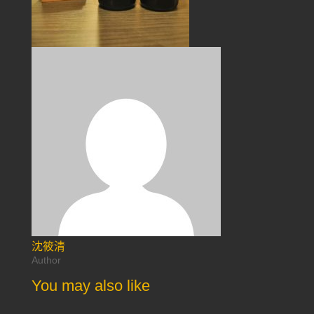
沈筱清
Author
You may also like