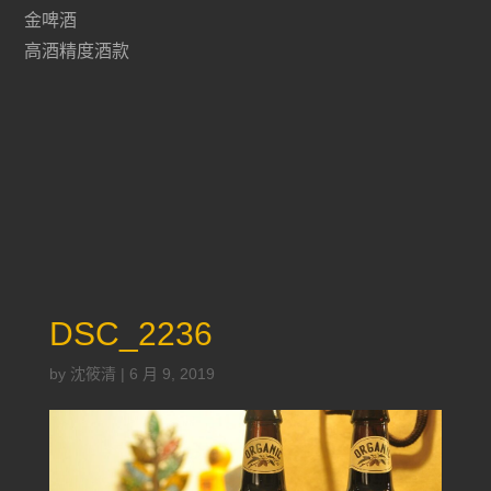
金啤酒
高酒精度酒款
DSC_2236
by
沈筱清
|
6 月 9, 2019