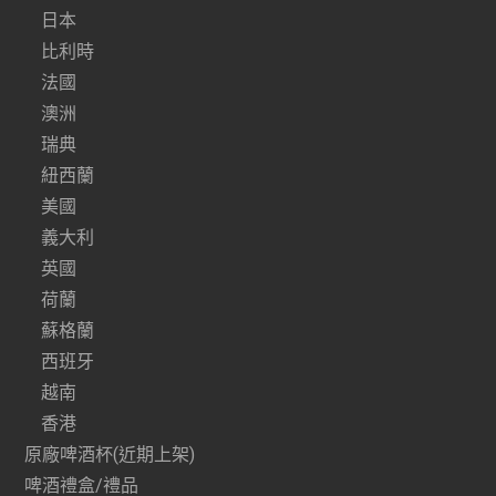
日本
比利時
法國
澳洲
瑞典
紐西蘭
美國
義大利
英國
荷蘭
蘇格蘭
西班牙
越南
香港
原廠啤酒杯(近期上架)
啤酒禮盒/禮品