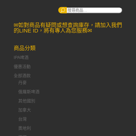
搜
尋：
✉如對商品有疑問或想查詢庫存，請加入我們
的LINE ID，將有專人為您服務✉
商品分類
IPA啤酒
優惠活動
全部酒款
丹麥
俄羅斯啤酒
其他國別
加拿大
台灣
奧地利