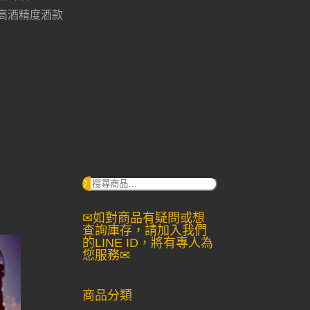
高酒精度酒款
搜
尋：
✉如對商品有疑問或想
查詢庫存，請加入我們
的LINE ID，將有專人為
您服務✉
商品分類