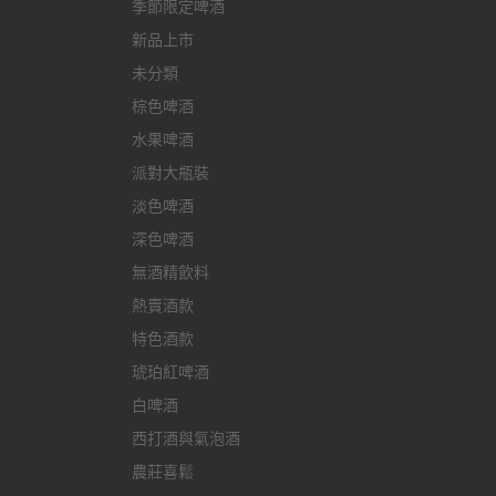
季節限定啤酒
新品上市
未分類
棕色啤酒
水果啤酒
派對大瓶裝
淡色啤酒
深色啤酒
無酒精飲料
熱賣酒款
特色酒款
琥珀紅啤酒
白啤酒
西打酒與氣泡酒
農莊喜鬆