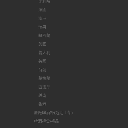
比利時
法國
澳洲
瑞典
紐西蘭
美國
義大利
英國
荷蘭
蘇格蘭
西班牙
越南
香港
原廠啤酒杯(近期上架)
啤酒禮盒/禮品