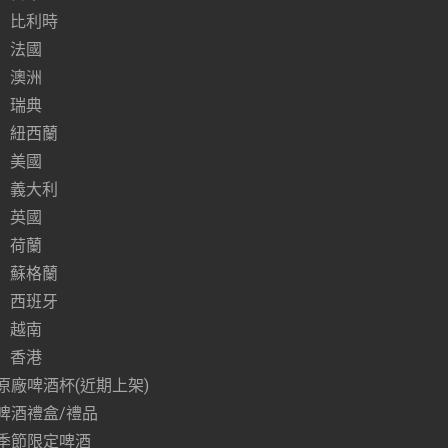
比利時
法國
澳洲
瑞典
紐西蘭
美國
義大利
英國
荷蘭
蘇格蘭
西班牙
越南
香港
原廠啤酒杯(近期上架)
啤酒禮盒/禮品
季節限定啤酒