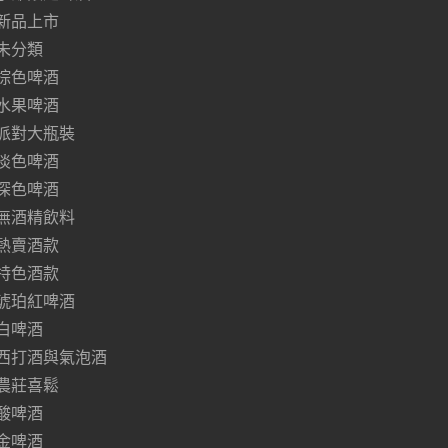
新品上市
未分類
棕色啤酒
水果啤酒
派對大瓶裝
淡色啤酒
深色啤酒
無酒精飲料
熱賣酒款
特色酒款
琥珀紅啤酒
白啤酒
西打酒與氣泡酒
農莊喜鬆
酸啤酒
金啤酒