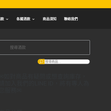
酒款
各國酒款
商品須知
聯絡我們
搜
尋：
✉如對商品有疑問或想查詢庫存，
請加入我們的LINE ID，將有專人為
您服務✉