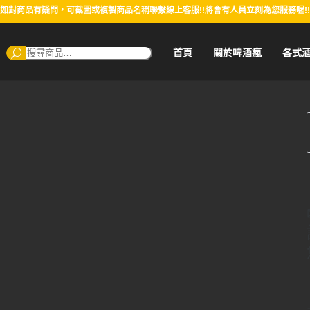
如對商品有疑問，可截圖或複製商品名稱聯繫線上客服!!將會有人員立刻為您服務喔!!
搜
首頁
關於啤酒瘋
各式
尋：