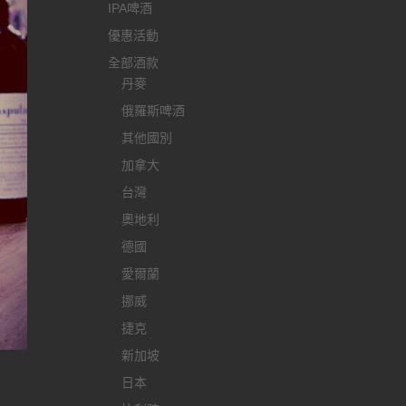
IPA啤酒
優惠活動
全部酒款
丹麥
俄羅斯啤酒
其他國別
加拿大
台灣
奧地利
德國
愛爾蘭
挪威
捷克
新加坡
日本