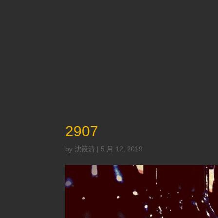
2907
by
沈筱清
|
5 月 12, 2019