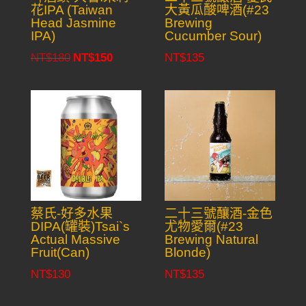
花IPA (Taiwan
大黃瓜酸啤酒(#23
Head Jasmine
Brewing
IPA)
Cucumber Sour)
NT$
180
NT$
150
NT$
135
Original
Current
price
price
was:
is:
NT$180.
NT$150.
蔡氏-好多水果
二十三號釀酒-金色
DIPA(罐裝)Tsai`s
尤物愛爾(#23
Actual Massive
Brewing Natural
Fruit(Can)
Blonde)
NT$
130
NT$
135