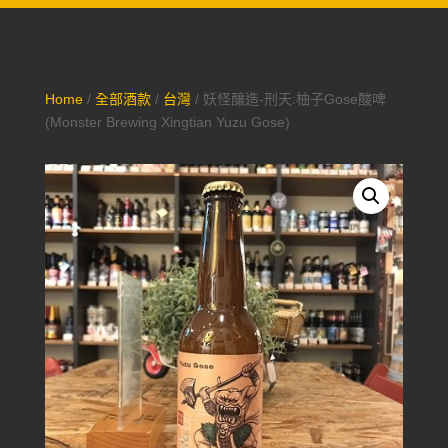
Home
/
全部酒款
/
台灣
/ 妖怪釀造-刑天:柚子Gose酸啤
(Monster Brewing Xingtian Yuzu Gose)