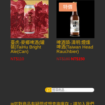
特價
臺虎-麥鄉啤酒(罐
啤酒頭-清明:煙燻
裝)TaiHu Bright
啤酒(Taiwan Head
Ale(Can)
Rauchbier)
NT$
110
NT$
180
NT$
150
Original
Current
price
price
was:
is:
NT$180.
NT$150.
搜
尋：
✉如對商品有疑問或想查詢庫存，請加入我們