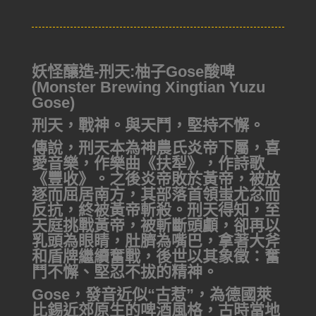
妖怪釀造-刑天:柚子Gose酸啤
(Monster Brewing Xingtian Yuzu
Gose)
刑天，戰神。與天鬥，堅持不懈。
傳說，刑天本為神農氏炎帝下屬，喜
愛音樂，作樂曲《扶犁》，作詩歌
《豐收》。之後炎帝敗於黃帝，被放
逐而屈居南方，其部落首領蚩尤忿而
反抗，終被黃帝斬殺。刑天得知，至
天庭挑戰黃帝，被斬斷頭顱，卻再以
乳頭為眼睛，肚臍為嘴巴，拿著大斧
和盾牌繼續奮戰，後世以其象徵：奮
鬥不懈、堅忍不拔的精神。
Gose，發音近似“古惹”，為德國萊
比錫近郊原生的啤酒風格，古時當地