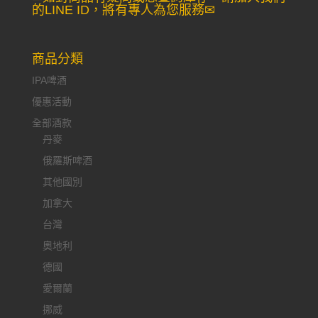
的LINE ID，將有專人為您服務✉
商品分類
IPA啤酒
優惠活動
全部酒款
丹麥
俄羅斯啤酒
其他國別
加拿大
台灣
奧地利
德國
愛爾蘭
挪威