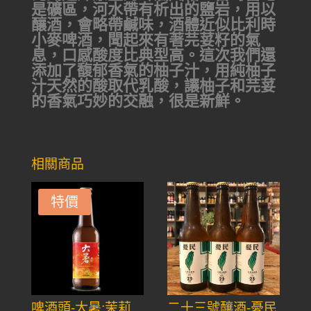
是礦區，河水帶有析出的鹽岩，用以
釀酒，會略帶鹹味，酒體近似比利時
小麥啤酒，聞起來有著芫荽籽的氣
息，口感酸度比典型高。這次我們還
添加了馥郁香氣的柚子汁，用純柚子
汁天然的酸取代乳酸，讓柚子和芫荽
的香氣巧妙的交融，很是新鮮。
相關商品
特價
啤酒頭-大暑:茉莉
二十三號釀酒-憂民