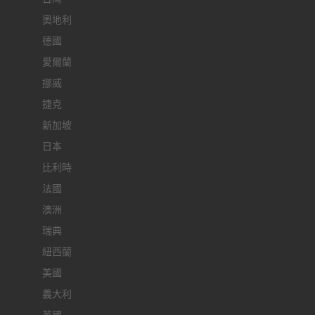
奧地利
德國
愛爾蘭
挪威
捷克
新加坡
日本
比利時
法國
澳洲
瑞典
紐西蘭
美國
義大利