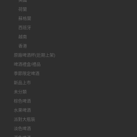
英國
荷蘭
蘇格蘭
西班牙
越南
香港
原廠啤酒杯(近期上架)
啤酒禮盒/禮品
季節限定啤酒
新品上市
未分類
棕色啤酒
水果啤酒
派對大瓶裝
淡色啤酒