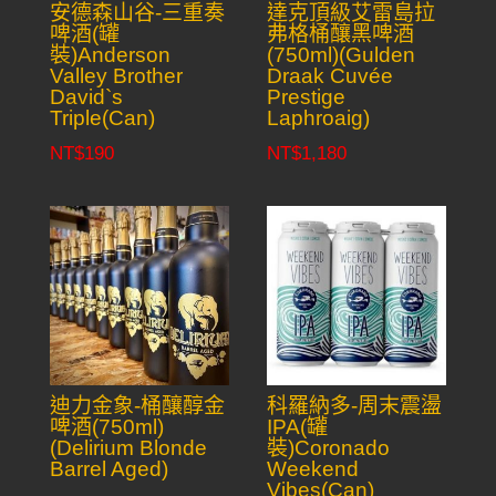
安德森山谷-三重奏
達克頂級艾雷島拉
啤酒(罐
弗格桶釀黑啤酒
裝)Anderson
(750ml)(Gulden
Valley Brother
Draak Cuvée
David`s
Prestige
Triple(Can)
Laphroaig)
NT$
190
NT$
1,180
迪力金象-桶釀醇金
科羅納多-周末震盪
啤酒(750ml)
IPA(罐
(Delirium Blonde
裝)Coronado
Barrel Aged)
Weekend
Vibes(Can)