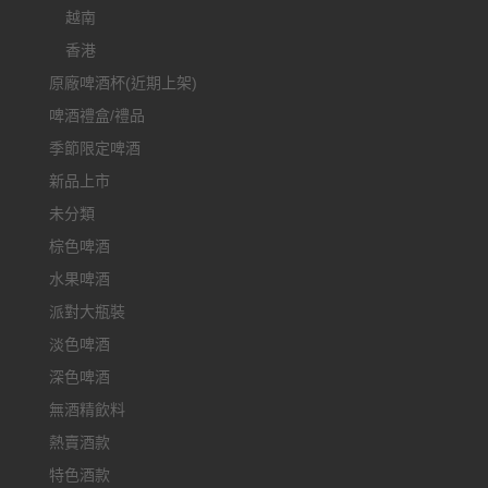
越南
香港
原廠啤酒杯(近期上架)
啤酒禮盒/禮品
季節限定啤酒
新品上市
未分類
棕色啤酒
水果啤酒
派對大瓶裝
淡色啤酒
深色啤酒
無酒精飲料
熱賣酒款
特色酒款