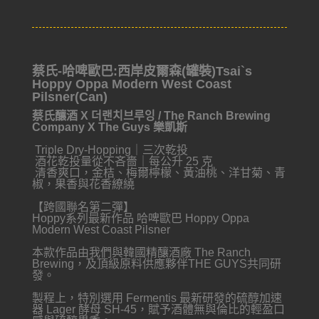
蔡氏-哈啤歐巴:西岸皮爾森(罐裝)Tsai`s
Hoppy Oppa Modern West Coast
Pilsner(Can)
蔡氏釀酒 X
더랜치브루잉 / The Ranch Brewing
Company
X
The Guys 樂凱斯
Triple Dry-Hopping｜三次乾投
酒花乾投量從不吝嗇｜每公升 25 克
清香爽口，金桔、梅爾檸檬、黃油桃、洋甘菊、青
椒，果香與花香繚繞
【跨國聯名第二彈】
Hoppy系列最新作品 哈啤歐巴 Hoppy Oppa
Modern West Coast Pilsner
本款作品由我們與韓國精釀酒廠 The Ranch
Brewing，及頂級原料供應夥伴THE GUYS共同研
發。
製程上，特別選用 Fermentis 最新研發的硫醇加速
器 Lager 酵母 SH-45，賦予酒體無與倫比的輕盈口