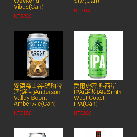
Weekend
Star(Can)
Vibes(Can)
NT$
180
NT$
220
安德森山谷-琥珀啤
愛爾史密斯-西岸
酒(罐裝)Anderson
IPA(罐裝)AleSmith
Valley Boont
West Coast
Amber Ale(Can)
IPA(Can)
NT$
150
NT$
220