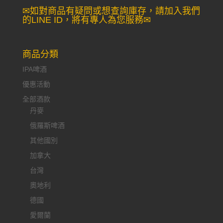
✉如對商品有疑問或想查詢庫存，請加入我們
的LINE ID，將有專人為您服務✉
商品分類
IPA啤酒
優惠活動
全部酒款
丹麥
俄羅斯啤酒
其他國別
加拿大
台灣
奧地利
德國
愛爾蘭