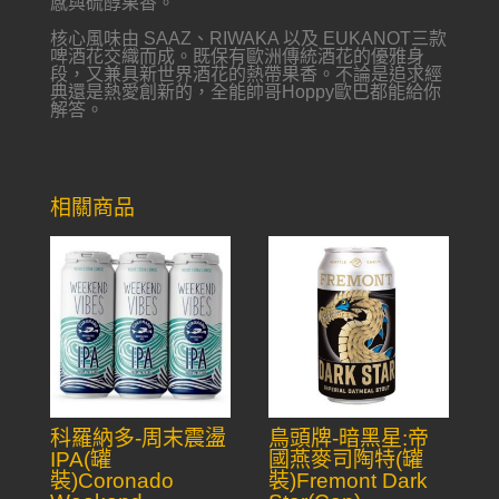
感與硫醇果香。
核心風味由 SAAZ、RIWAKA 以及 EUKANOT三款
啤酒花交織而成。既保有歐洲傳統酒花的優雅身
段，又兼具新世界酒花的熱帶果香。不論是追求經
典還是熱愛創新的，全能帥哥Hoppy歐巴都能給你
解答。
相關商品
科羅納多-周末震盪
鳥頭牌-暗黑星:帝
IPA(罐
國燕麥司陶特(罐
裝)Coronado
裝)Fremont Dark