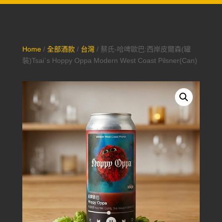
Home
/
全部酒款
/
台灣
/ 蔡氏-哈啤歐巴:西岸皮爾森(罐
裝)Tsai`s Hoppy Oppa Modern West Coast Pilsner(Can)