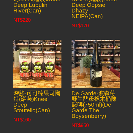
Deep Lupulin
Deep Oopsie
River(Can)
Dhazy
NEIPA(Can)
NT$
220
NT$
170
深膝-可可榛果司陶
De Garde-波森莓
特(罐裝)Knee
野生酵母橡木桶陳
Deep
酸啤(750ml)(De
Stoutello(Can)
Garde The
Boysenberry)
NT$
160
NT$
950