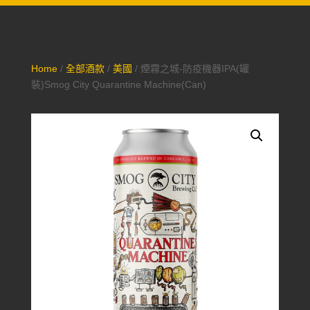
Home
/
全部酒款
/
美國
/ 煙霧之城-防疫機器IPA(罐
裝)Smog City Quarantine Machine(Can)