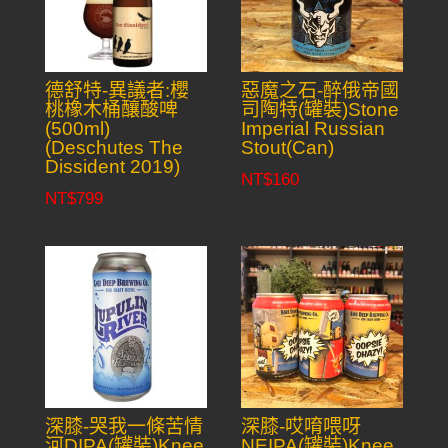
德舒特-異議者:櫻
惡魔之石-醉俄帝國
桃橡木桶釀酸啤
司陶特(罐裝)Stone
(500ml)
Imperial Russian
(Deschutes The
Stout(Can)
Dissident 2019)
NT$
160
NT$
799
深膝-哭我一條苦情
深膝-哎唷喂呀
河DIPA(罐裝)Knee
NEIPA(罐裝)Knee