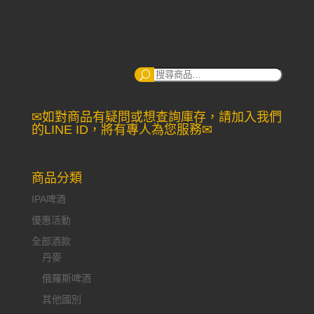
搜
尋：
✉如對商品有疑問或想查詢庫存，請加入我們
的LINE ID，將有專人為您服務✉
商品分類
IPA啤酒
優惠活動
全部酒款
丹麥
俄羅斯啤酒
其他國別