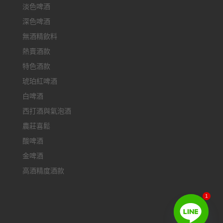
淡色啤酒
深色啤酒
無酒精飲料
熱賣酒款
特色酒款
琥珀紅啤酒
白啤酒
西打酒與氣泡酒
農莊喜鬆
酸啤酒
金啤酒
高酒精度酒款
1