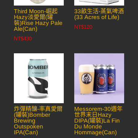
Third Moon-崛起
33畝生活-蒸氣啤酒
Hazy淡愛爾(罐
(33 Acres of Life)
裝)Rise Hazy Pale
NT$
120
Ale(Can)
NT$
430
炸彈精釀-率真愛爾
Messorem-30週年
(罐裝)Bomber
世界末日Hazy
Brewing
DIPA(罐裝)La Fin
Outspoken
Du Monde
IPA(Can)
Hommage(Can)