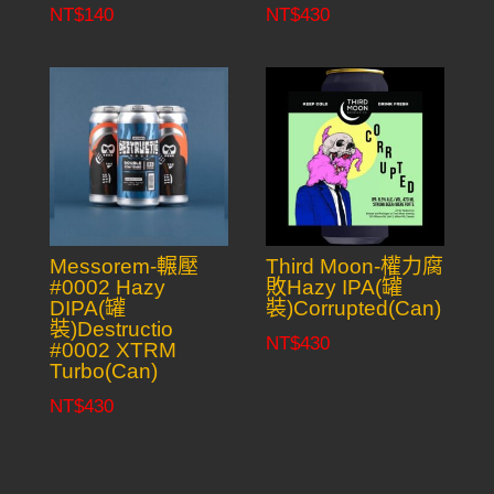
NT$
140
NT$
430
Messorem-輾壓
Third Moon-權力腐
#0002 Hazy
敗Hazy IPA(罐
DIPA(罐
裝)Corrupted(Can)
裝)Destructio
NT$
430
#0002 XTRM
Turbo(Can)
NT$
430