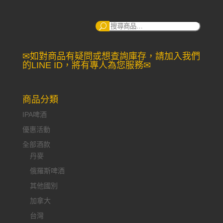
搜
尋：
✉如對商品有疑問或想查詢庫存，請加入我們
的LINE ID，將有專人為您服務✉
商品分類
IPA啤酒
優惠活動
全部酒款
丹麥
俄羅斯啤酒
其他國別
加拿大
台灣