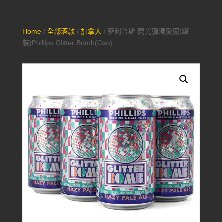
Home
/
全部酒款
/
加拿大
/ 菲利普斯-閃光彈濁愛爾(罐
裝)Phillips Glitter Bomb(Can)