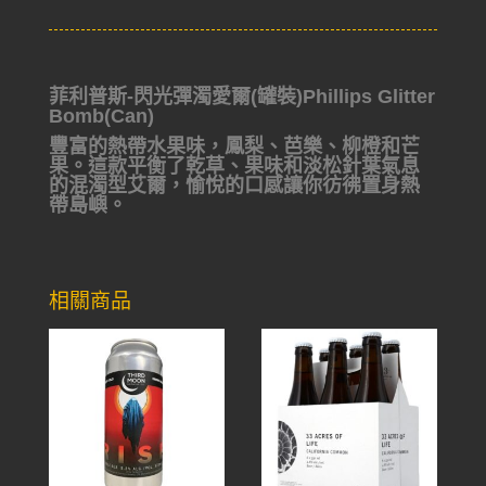
菲利普斯-閃光彈濁愛爾(罐裝)Phillips Glitter
Bomb(Can)
豐富的熱帶水果味，鳳梨、芭樂、柳橙和芒
果。這款平衡了乾草、果味和淡松針葉氣息
的混濁型艾爾，愉悅的口感讓你彷彿置身熱
帶島嶼。
相關商品