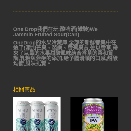
One Drop我們在玩:酸啤酒(罐裝)We
Jammin Fruited Sour(Can)
OneDrop的水果冷藏庫,全部的新鮮都集中在
這了!
添加芒果、芭樂、香蕉果昔,佐以香草,帶
來了巨量的水果甜酸風味結合香草的柔和質
調,乳糖與燕麥的添加,給予圆滑順的口感,甜酸
均衡,風味
扎實。
相關商品