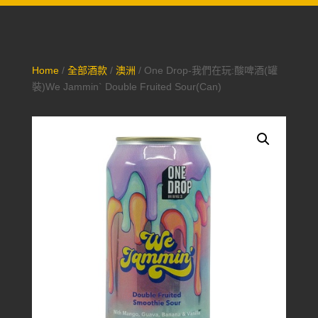
Home
/
全部酒款
/
澳洲
/ One Drop-我們在玩:酸啤酒(罐
裝)We Jammin` Double Fruited Sour(Can)