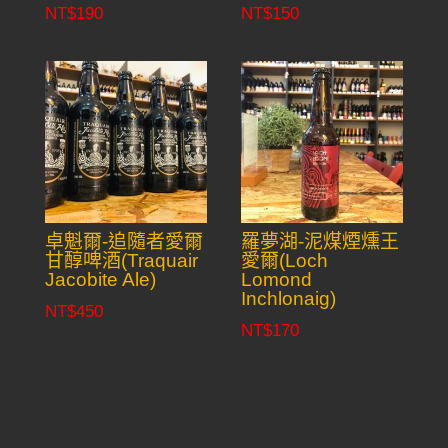
NT$
190
NT$
150
卓魁爾-追隨者愛爾
羅夢湖-泥煤煙燻王
甘醇啤酒(Traquair
愛爾(Loch
Jacobite Ale)
Lomond
Inchlonaig)
NT$
450
NT$
170