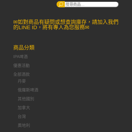
搜
尋：
✉如對商品有疑問或想查詢庫存，請加入我們
的LINE ID，將有專人為您服務✉
商品分類
IPA啤酒
優惠活動
全部酒款
丹麥
俄羅斯啤酒
其他國別
加拿大
台灣
奧地利