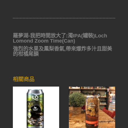
羅夢湖-我把時間放大了:濁IPA(罐裝)Loch
Lomond Zoom Time(Can)
強烈的水果及鳳梨香氣,
帶來爆炸多汁且甜美
的
柑橘尾韻
相關商品