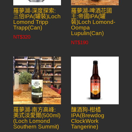
羅夢湖-深度探索:
羅夢湖-啤酒花國
三倍IPA(罐裝)Loch
王:帝國IPA(罐
Lomond Tripp
裝)Loch Lomond-
Trapp(Can)
Oompa
Lupulin(Can)
NT$
320
NT$
190
羅夢湖-南方高峰:
釀酒狗-柑橘
美式淡愛爾(500ml)
IPA(Brewdog
(Loch Lomond
ClockWork
Southern Summit)
Tangerine)