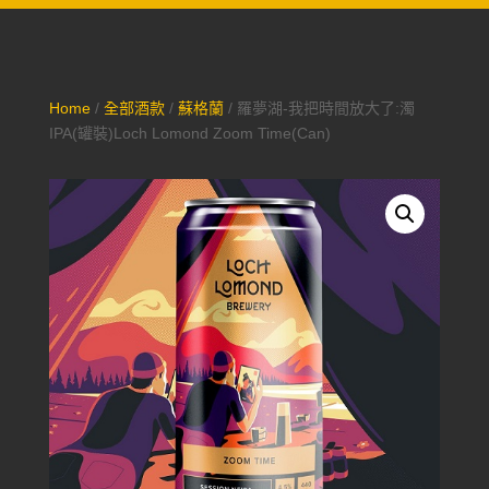
Home
/
全部酒款
/
蘇格蘭
/ 羅夢湖-我把時間放大了:濁
IPA(罐裝)Loch Lomond Zoom Time(Can)