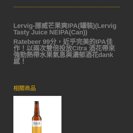
Lervig-挪威芒果爽IPA(罐裝)(Lervig
Tasty Juice NEIPA(Can))
Ratebeer 99分，近乎完美的IPA佳
作！以兩次雙倍投放Citra 酒花帶來
強勁熱帶水果氣息與濃郁酒花dank
感！
相關商品