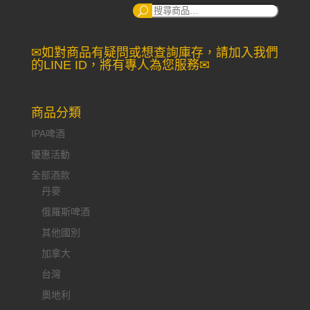
搜
尋：
✉如對商品有疑問或想查詢庫存，請加入我們
的LINE ID，將有專人為您服務✉
商品分類
IPA啤酒
優惠活動
全部酒款
丹麥
俄羅斯啤酒
其他國別
加拿大
台灣
奧地利