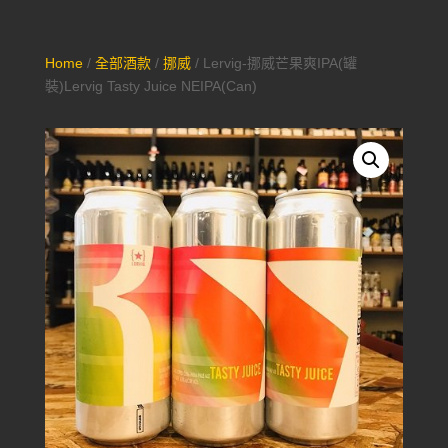
Home
/
全部酒款
/
挪威
/ Lervig-挪威芒果爽IPA(罐
裝)Lervig Tasty Juice NEIPA(Can)