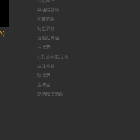
深色啤酒
無酒精飲料
熱賣酒款
特色酒款
A)
琥珀紅啤酒
白啤酒
西打酒與氣泡酒
農莊喜鬆
酸啤酒
金啤酒
高酒精度酒款