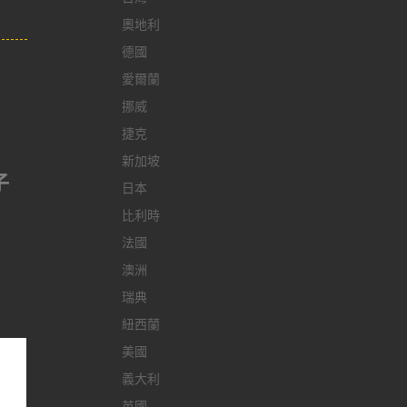
奧地利
德國
愛爾蘭
挪威
捷克
新加坡
子
日本
比利時
法國
澳洲
瑞典
紐西蘭
美國
義大利
英國