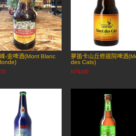
-金啤酒(Mont Blanc
夢笛卡山丘修道院啤酒(Mo
londe)
des Cats)
70
NT$
180