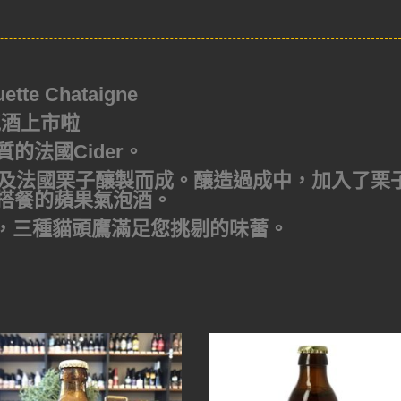
e Chataigne
泡酒上市啦
的法國Cider。
 蘋果及法國栗子釀製而成。釀造過成中，加入了栗
搭餐的蘋果氣泡酒。
紅)，三種貓頭鷹滿足您挑剔的味蕾。