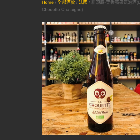
Home
/
全部酒款
/
法國
/ 貓頭鷹-栗香蘋果氣泡酒(L
Chouette Chataigne)