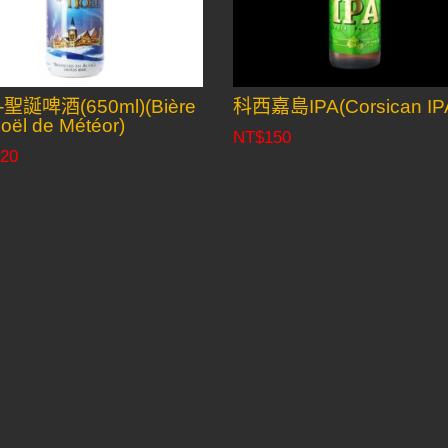
聖誕啤酒(650ml)(Bière
科西嘉島IPA(Corsican IP
oël de Météor)
NT$
150
20