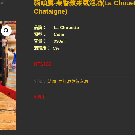
貓頭鷹-栗香蘋果氣泡酒(La Chouet
a
Chataigne)
品牌： La Chouette
類型： Cider
容量： 330ml
酒精度： 5%
NT$
180
分類：
法國
,
西打酒與氣泡酒
缺貨中