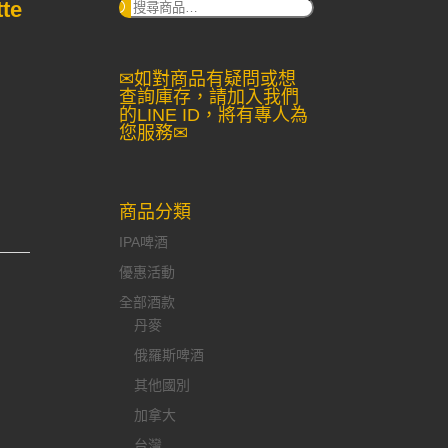
te
搜
尋：
✉如對商品有疑問或想
查詢庫存，請加入我們
的LINE ID，將有專人為
您服務✉
商品分類
IPA啤酒
優惠活動
全部酒款
丹麥
俄羅斯啤酒
其他國別
加拿大
台灣