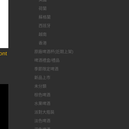
荷蘭
蘇格蘭
西班牙
越南
香港
原廠啤酒杯(近期上架)
nt
啤酒禮盒/禮品
季節限定啤酒
新品上市
未分類
棕色啤酒
水果啤酒
派對大瓶裝
淡色啤酒