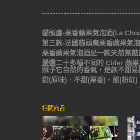
貓頭鷹-栗香蘋果氣泡酒(La Chouett
第三款-法國貓頭鷹栗香蘋果氣
栗香蘋果氣泡酒是一款天然無麩質
嚴選二十多種不同的 Cider
賦予它自然的香氣，是款不甜易
甜(原味)、不甜(栗香)、酸(粉
相關商品