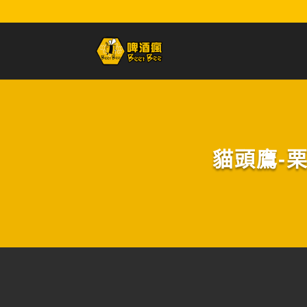
貓頭鷹-栗香