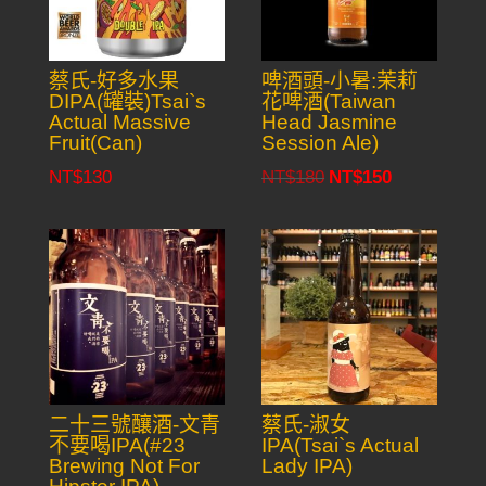
蔡氏-好多水果
啤酒頭-小暑:茉莉
DIPA(罐裝)Tsai`s
花啤酒(Taiwan
Actual Massive
Head Jasmine
Fruit(Can)
Session Ale)
NT$
130
NT$
180
NT$
150
Original
Current
price
price
was:
is:
NT$180.
NT$150.
二十三號釀酒-文青
蔡氏-淑女
不要喝IPA(#23
IPA(Tsai`s Actual
Brewing Not For
Lady IPA)