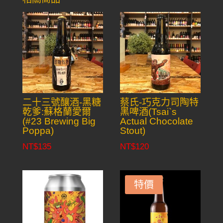
二十三號釀酒-黑糖
蔡氏-巧克力司陶特
乾爹:蘇格蘭愛爾
黑啤酒(Tsai`s
(#23 Brewing Big
Actual Chocolate
Poppa)
Stout)
NT$
135
NT$
120
特價