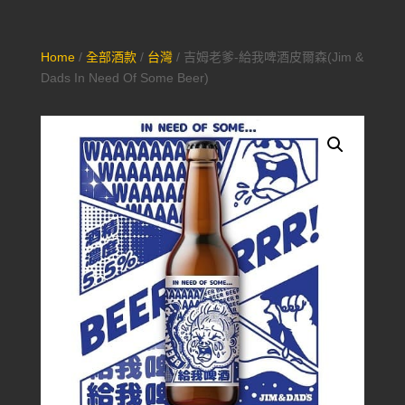
Home
/
全部酒款
/
台灣
/ 吉姆老爹-給我啤酒皮爾森(Jim &
Dads In Need Of Some Beer)