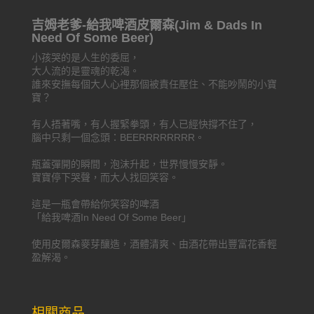
吉姆老爹-給我啤酒皮爾森(Jim & Dads In
Need Of Some Beer)
小孩哭的是人生的委屈，
大人流的是靈魂的乾渴。
誰來安撫每個大人心裡那個被責任壓住、不能吵鬧的小寶
寶？
有人捂著嘴，有人握緊拳頭，有人已經快撐不住了，
腦中只剩一個念頭：BEERRRRRRRR。
瓶蓋彈開的瞬間，泡沫升起，世界慢慢安靜。
寶寶停下哭聲，而大人找回笑容。
這是一瓶會帶給你笑容的啤酒
「給我啤酒In Need Of Some Beer」
使用皮爾森麥芽釀造，酒體清爽、由酒花帶出豐富花香輕
盈解渴。
相關商品